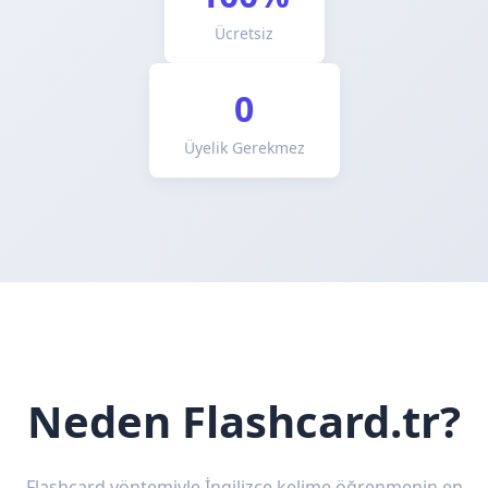
Ücretsiz
0
Üyelik Gerekmez
Neden Flashcard.tr?
Flashcard yöntemiyle İngilizce kelime öğrenmenin en