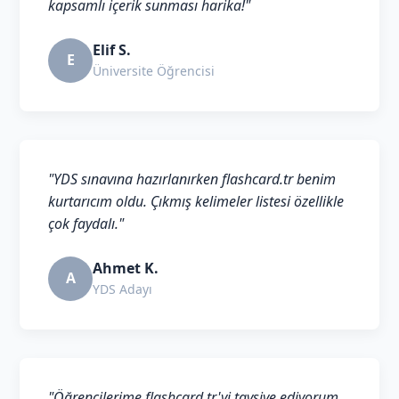
kapsamlı içerik sunması harika!"
Elif S.
E
Üniversite Öğrencisi
"YDS sınavına hazırlanırken flashcard.tr benim
kurtarıcım oldu. Çıkmış kelimeler listesi özellikle
çok faydalı."
Ahmet K.
A
YDS Adayı
"Öğrencilerime flashcard.tr'yi tavsiye ediyorum.