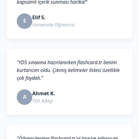
kapsamlı içerik sunması harika!"
Elif S.
E
Üniversite Öğrencisi
"YDS sınavına hazırlanırken flashcard.tr benim
kurtarıcım oldu. Çıkmış kelimeler listesi özellikle
çok faydalı."
Ahmet K.
A
YDS Adayı
"Öğrencilerime flashcard.tr'yi tavsiye ediyorum.