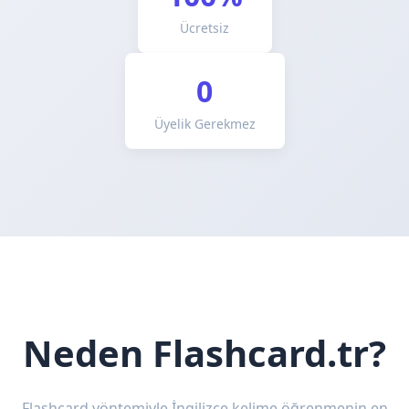
Ücretsiz
0
Üyelik Gerekmez
Neden Flashcard.tr?
Flashcard yöntemiyle İngilizce kelime öğrenmenin en