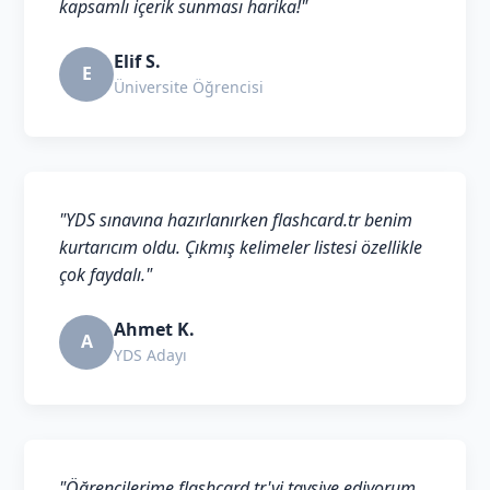
kapsamlı içerik sunması harika!"
Elif S.
E
Üniversite Öğrencisi
"YDS sınavına hazırlanırken flashcard.tr benim
kurtarıcım oldu. Çıkmış kelimeler listesi özellikle
çok faydalı."
Ahmet K.
A
YDS Adayı
"Öğrencilerime flashcard.tr'yi tavsiye ediyorum.