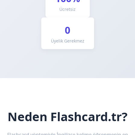
Ücretsiz
0
Üyelik Gerekmez
Neden Flashcard.tr?
Flashcard yöntemiyle İngilizce kelime öğrenmenin en