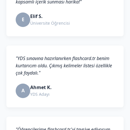
kapsamlı içerik sunması harika!"
Elif S.
E
Üniversite Öğrencisi
"YDS sınavına hazırlanırken flashcard.tr benim
kurtarıcım oldu. Çıkmış kelimeler listesi özellikle
çok faydalı."
Ahmet K.
A
YDS Adayı
"Öğrencilerime flashcard.tr'yi tavsiye ediyorum.