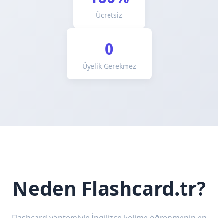
Ücretsiz
0
Üyelik Gerekmez
Neden Flashcard.tr?
Flashcard yöntemiyle İngilizce kelime öğrenmenin en