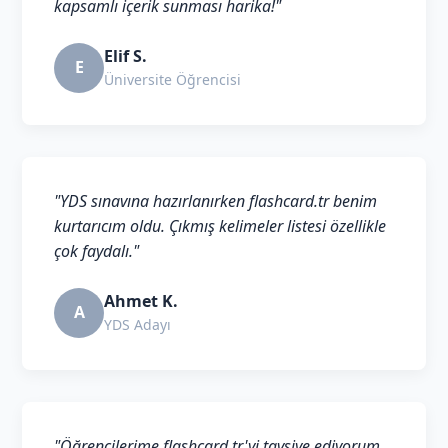
kapsamlı içerik sunması harika!"
Elif S.
E
Üniversite Öğrencisi
"YDS sınavına hazırlanırken flashcard.tr benim
kurtarıcım oldu. Çıkmış kelimeler listesi özellikle
çok faydalı."
Ahmet K.
A
YDS Adayı
"Öğrencilerime flashcard.tr'yi tavsiye ediyorum.