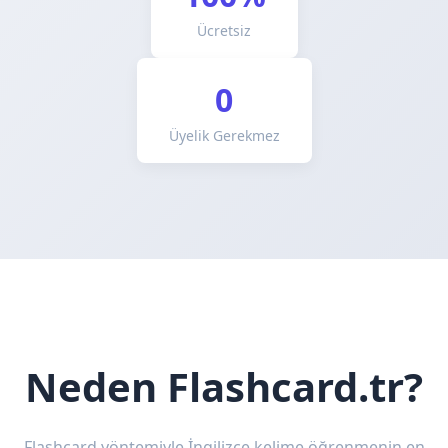
Ücretsiz
0
Üyelik Gerekmez
Neden Flashcard.tr?
Flashcard yöntemiyle İngilizce kelime öğrenmenin en