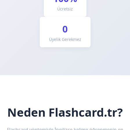
Ücretsiz
0
Üyelik Gerekmez
Neden Flashcard.tr?
Flashcard yöntemiyle İngilizce kelime öğrenmenin en