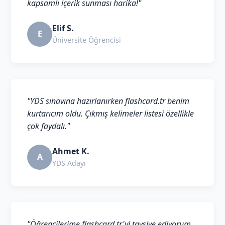
kapsamlı içerik sunması harika!"
Elif S.
E
Üniversite Öğrencisi
"YDS sınavına hazırlanırken flashcard.tr benim
kurtarıcım oldu. Çıkmış kelimeler listesi özellikle
çok faydalı."
Ahmet K.
A
YDS Adayı
"Öğrencilerime flashcard.tr'yi tavsiye ediyorum.