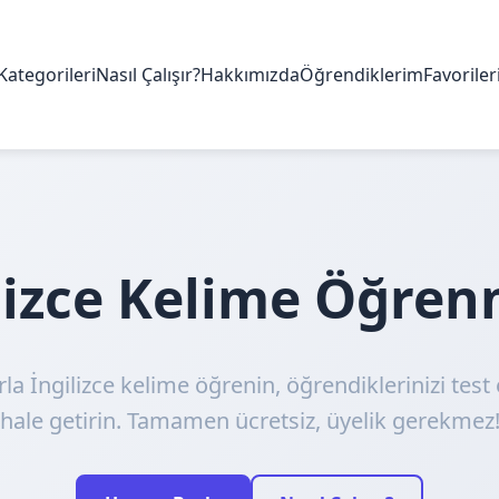
Kategorileri
Nasıl Çalışır?
Hakkımızda
Öğrendiklerim
Favorile
ilizce Kelime Öğre
rla İngilizce kelime öğrenin, öğrendiklerinizi test 
hale getirin. Tamamen ücretsiz, üyelik gerekmez