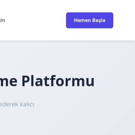
rim
Hemen Başla
nme Platformu
ederek kalıcı
!