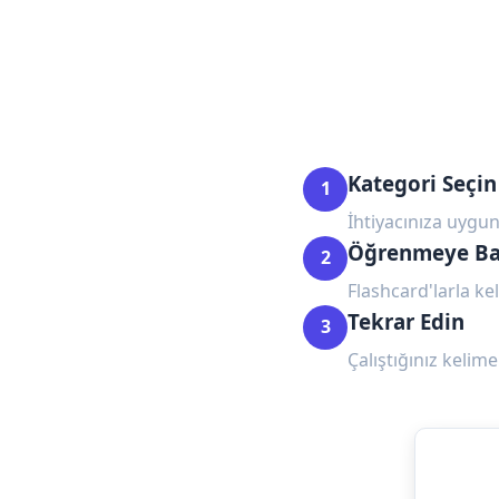
Kategori Seçin
1
İhtiyacınıza uygun
Öğrenmeye Ba
2
Flashcard'larla kel
Tekrar Edin
3
Çalıştığınız kelime