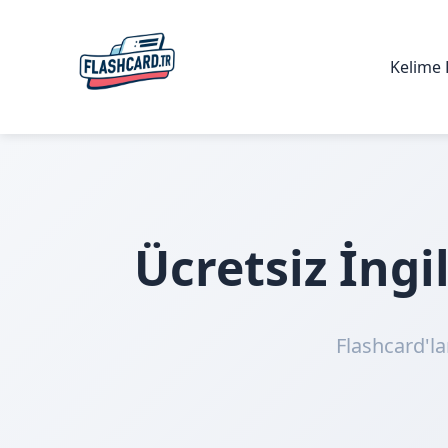
Kelime 
Ücretsiz İng
Flashcard'la