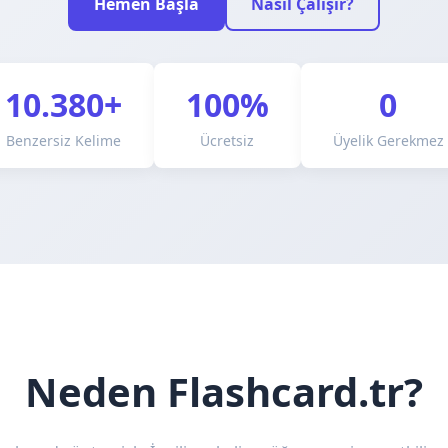
Hemen Başla
Nasıl Çalışır?
10.380+
100%
0
Benzersiz Kelime
Ücretsiz
Üyelik Gerekmez
Neden Flashcard.tr?