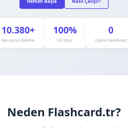
Hemen Başla
Nasıl Çalışır?
10.380+
100%
0
Benzersiz Kelime
Ücretsiz
Üyelik Gerekmez
Neden Flashcard.tr?