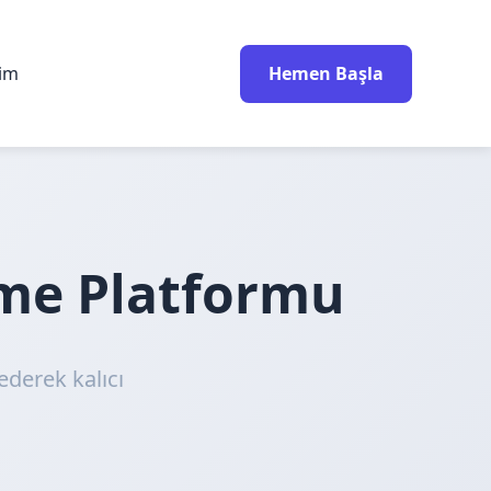
rim
Hemen Başla
nme Platformu
ederek kalıcı
!