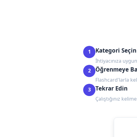
Kategori Seçin
1
İhtiyacınıza uygun
Öğrenmeye Ba
2
Flashcard'larla kel
Tekrar Edin
3
Çalıştığınız kelime