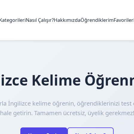
Kategorileri
Nasıl Çalışır?
Hakkımızda
Öğrendiklerim
Favorile
ilizce Kelime Öğre
rla İngilizce kelime öğrenin, öğrendiklerinizi test 
hale getirin. Tamamen ücretsiz, üyelik gerekmez