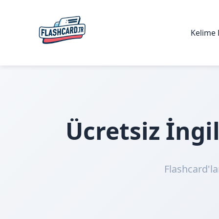
Kelime 
Ücretsiz İng
Flashcard'la