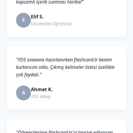
kapsamlı içerik sunması harika!"
Elif S.
E
Üniversite Öğrencisi
"YDS sınavına hazırlanırken flashcard.tr benim
kurtarıcım oldu. Çıkmış kelimeler listesi özellikle
çok faydalı."
Ahmet K.
A
YDS Adayı
"Öğrencilerime flashcard.tr'yi tavsiye ediyorum.