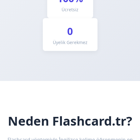
Ücretsiz
0
Üyelik Gerekmez
Neden Flashcard.tr?
Flashcard yöntemiyle İngilizce kelime öğrenmenin en