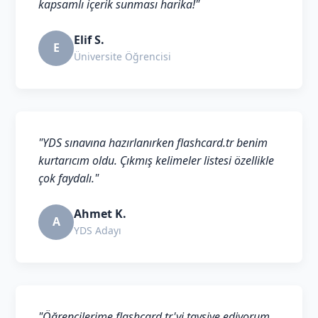
kapsamlı içerik sunması harika!"
Elif S.
E
Üniversite Öğrencisi
"YDS sınavına hazırlanırken flashcard.tr benim
kurtarıcım oldu. Çıkmış kelimeler listesi özellikle
çok faydalı."
Ahmet K.
A
YDS Adayı
"Öğrencilerime flashcard.tr'yi tavsiye ediyorum.