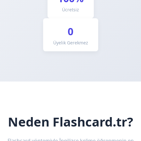
Ücretsiz
0
Üyelik Gerekmez
Neden Flashcard.tr?
Flashcard yöntemiyle İngilizce kelime öğrenmenin en