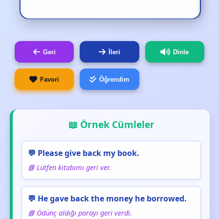
Geri
İleri
Dinle
Favori
Öğrendim
📖 Örnek Cümleler
💬 Please give back my book.
📘 Lütfen kitabımı geri ver.
💬 He gave back the money he borrowed.
📘 Ödünç aldığı parayı geri verdi.