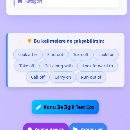
Kategori
Bu kelimelere de çalışabilirsin:
Look after
Find out
Turn off
Look for
Take off
Get along with
Look forward to
Call off
Carry on
Run out of
Konu İle İlgili Test Çöz
Kelime Havuzu
Kategoriler