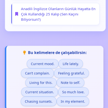
Anadili İngilizce Olanların Günlük Hayatta En
Çok Kullandığı 25 Kalıp (Sen Kaçını
Biliyorsun?)
Bu kelimelere de çalışabilirsin:
Current mood.
Life lately.
Can’t complain.
Feeling grateful.
Living for this.
Note to self.
Current situation.
So much love.
Chasing sunsets.
In my element.