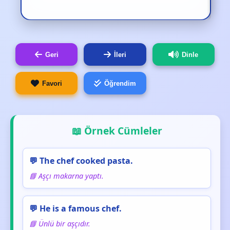
Geri
İleri
Dinle
Favori
Öğrendim
📖 Örnek Cümleler
💬 The chef cooked pasta.
📘 Aşçı makarna yaptı.
💬 He is a famous chef.
📘 Ünlü bir aşçıdır.