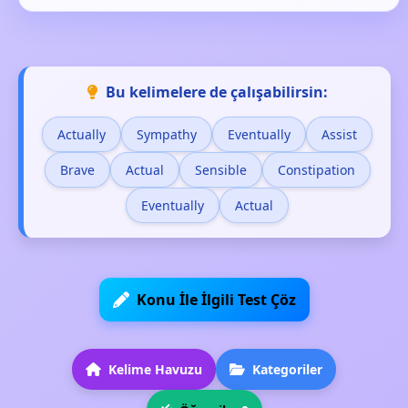
Bu kelimelere de çalışabilirsin:
Actually
Sympathy
Eventually
Assist
Brave
Actual
Sensible
Constipation
Eventually
Actual
Konu İle İlgili Test Çöz
Kelime Havuzu
Kategoriler