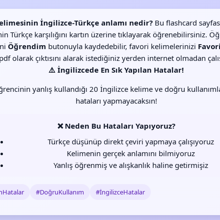
elimesinin İngilizce-Türkçe anlamı nedir?
Bu flashcard sayfas
in Türkçe karşılığını kartın üzerine tıklayarak öğrenebilirsiniz. Ö
ini
Öğrendim
butonuyla kaydedebilir, favori kelimelerinizi
Favor
df olarak çıktısını alarak istediğiniz yerden internet olmadan çalış
⚠️ İngilizcede En Sık Yapılan Hatalar!
rencinin yanlış kullandığı 20 İngilizce kelime ve doğru kullanımla
hataları yapmayacaksın!
❌ Neden Bu Hataları Yapıyoruz?
Türkçe düşünüp direkt çeviri yapmaya çalışıyoruz
Kelimenin gerçek anlamını bilmiyoruz
Yanlış öğrenmiş ve alışkanlık haline getirmişiz
nHatalar
#DoğruKullanım
#İngilizceHatalar