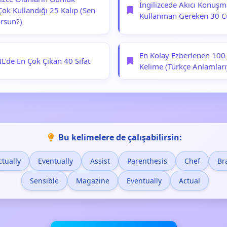
İngilizcede Akıcı Konuşm
Çok Kullandığı 25 Kalıp (Sen
Kullanman Gereken 30 
orsun?)
En Kolay Ezberlenen 100 
L’de En Çok Çıkan 40 Sıfat
Kelime (Türkçe Anlamları
Bu kelimelere de çalışabilirsin:
ctually
Eventually
Assist
Parenthesis
Chef
Br
Sensible
Magazine
Eventually
Actual