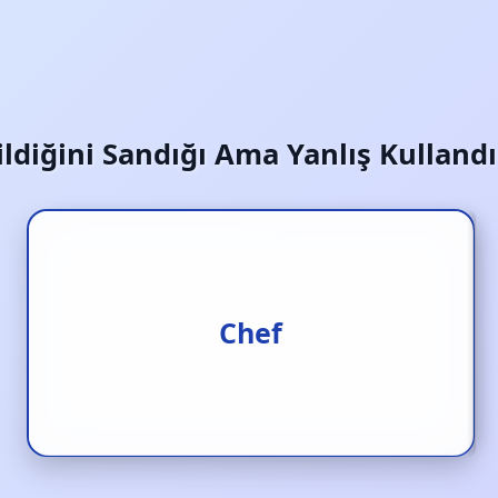
ldiğini Sandığı Ama Yanlış Kullandı
Aşçı; “şef” (patron) değil
Chef