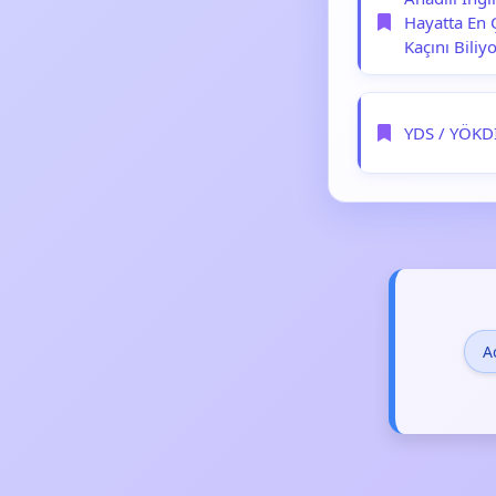
Hayatta En 
Kaçını Biliy
YDS / YÖKDİ
A