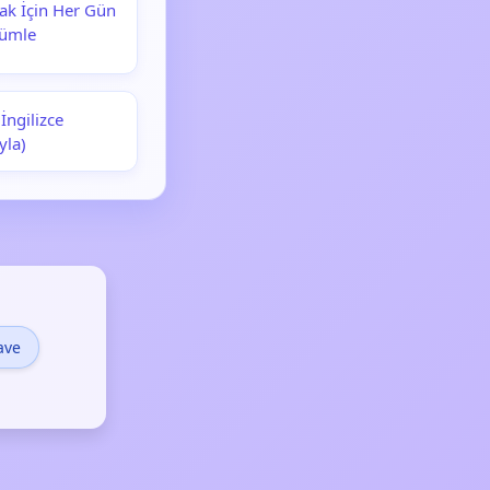
ak İçin Her Gün
Cümle
İngilizce
yla)
ave