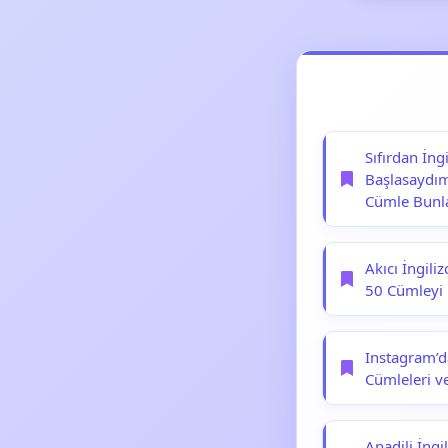
Sıfırdan İn
Başlasaydım
Cümle Bunl
Akıcı İngil
50 Cümleyi
Instagram’da
Cümleleri v
Anadili İngi