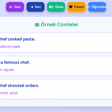
Geri
İleri
Dinle
Favori
Öğrendim
📖 Örnek Cümleler
chef cooked pasta.
akarna yaptı.
s a famous chef.
r aşçıdır.
chef shouted orders.
mirler verdi.