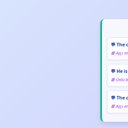
💬 The 
📘 Aşçı m
💬 He i
📘 Ünlü bi
💬 The 
📘 Aşçı e