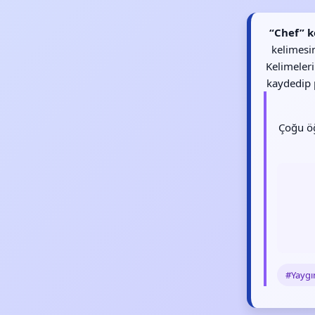
“Chef” k
kelimesin
Kelimeler
kaydedip p
Çoğu öğ
#Yaygı