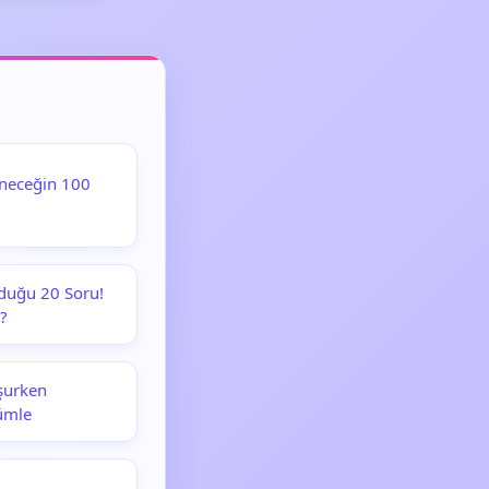
eneceğin 100
orduğu 20 Soru!
?
uşurken
ümle