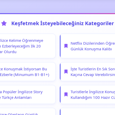
Keşfetmek İsteyebileceğiniz Kategoriler
gilizce Kelime Öğrenmeye
Netflix Dizilerinden Öğr
 Ezberleyeceğim İlk 20
Günlük Konuşma Kalıbı
ar Olurdu
izce Konuşmak İstiyorsan Bu
İşte Turistlerin En Sık S
 Ezberle (Minumum B1-B1+)
Kaçına Cevap Verebilirsin
 Popüler İngilizce Story
Turistlerle İngilizce Kon
e Türkçe Anlamları
Kullandığım 100 Hazır C
lizce Olanların Günlük