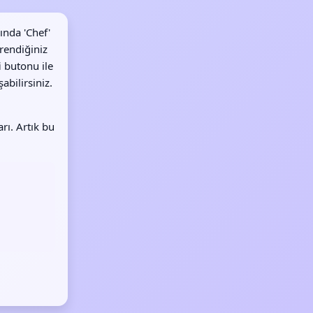
ında 'Chef'
ğrendiğiniz
i
butonu ile
abilirsiniz.
rı. Artık bu