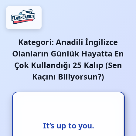
Kategori:
Anadili İngilizce
Olanların Günlük Hayatta En
Çok Kullandığı 25 Kalıp (Sen
Kaçını Biliyorsun?)
It’s up to you.
Sana bağlı.