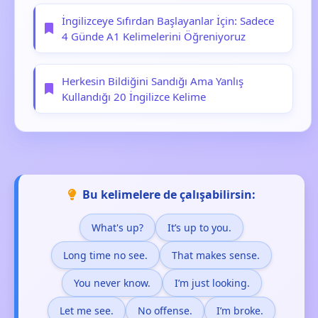
İngilizceye Sıfırdan Başlayanlar İçin: Sadece
4 Günde A1 Kelimelerini Öğreniyoruz
Herkesin Bildiğini Sandığı Ama Yanlış
Kullandığı 20 İngilizce Kelime
Bu kelimelere de çalışabilirsin:
What's up?
It’s up to you.
Long time no see.
That makes sense.
You never know.
I’m just looking.
Let me see.
No offense.
I’m broke.