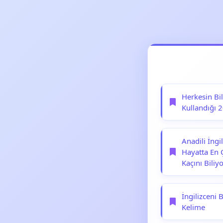
Herkesin Bi
Kullandığı 2
Anadili İngi
Hayatta En 
Kaçını Biliy
İngilizceni 
Kelime