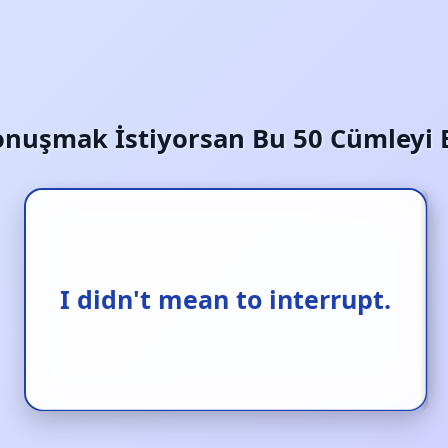
 Konuşmak İstiyorsan Bu 50 Cümleyi
Lafını bölmek
I didn't mean to interrupt.
istememiştim.