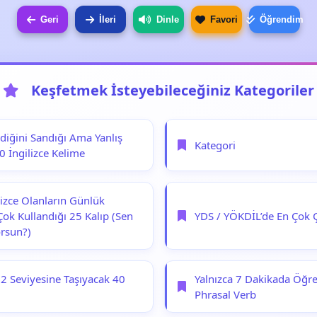
Geri
İleri
Dinle
Favori
Öğrendim
Keşfetmek İsteyebileceğiniz Kategoriler
ldiğini Sandığı Ama Yanlış
Kategori
0 İngilizce Kelime
lizce Olanların Günlük
Çok Kullandığı 25 Kalıp (Sen
YDS / YÖKDİL’de En Çok Ç
orsun?)
B2 Seviyesine Taşıyacak 40
Yalnızca 7 Dakikada Öğr
Phrasal Verb