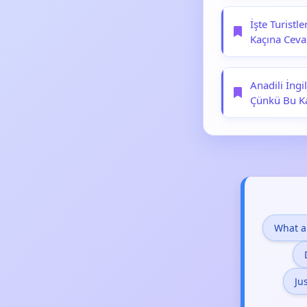
İşte Turistl
Kaçına Ceva
Anadili İngi
Çünkü Bu Ka
What a
Ju