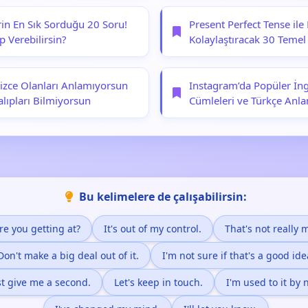
erin En Sık Sorduğu 20 Soru!
Present Perfect Tense ile 
p Verebilirsin?
Kolaylaştıracak 30 Teme
lizce Olanları Anlamıyorsun
Instagram’da Popüler İngi
lıpları Bilmiyorsun
Cümleleri ve Türkçe Anla
Bu kelimelere de çalışabilirsin:
re you getting at?
It's out of my control.
That's not really 
Don't make a big deal out of it.
I'm not sure if that's a good ide
st give me a second.
Let's keep in touch.
I'm used to it by 