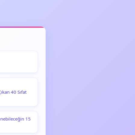
ıkan 40 Sıfat
enebileceğin 15