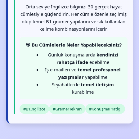
Orta seviye İngilizce bilginizi 30 gerçek hayat
cümlesiyle güçlendirin. Her cümle özenle seçilmiş
olup temel B1 gramer yapılarını ve sık kullanılan
kelime kombinasyonlarını içerir.
🎯 Bu Cümlelerle Neler Yapabileceksiniz?
Günlük konuşmalarda
kendinizi
rahatça ifade
edebilme
İş e-mailleri ve
temel profesyonel
yazışmalar
yapabilme
Seyahatlerde
temel iletişim
kurabilme
#B1İngilizce
#GramerTekrarı
#KonuşmaPratigi