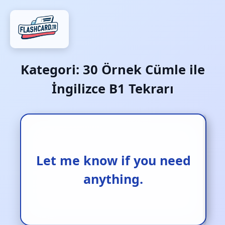
Kategori:
30 Örnek Cümle ile
İngilizce B1 Tekrarı
Let me know if you need
Bir şeye ihtiyacın olursa
bana haber ver.
anything.