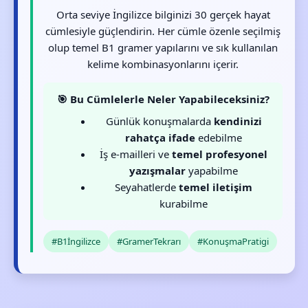
Orta seviye İngilizce bilginizi 30 gerçek hayat
cümlesiyle güçlendirin. Her cümle özenle seçilmiş
olup temel B1 gramer yapılarını ve sık kullanılan
kelime kombinasyonlarını içerir.
🎯 Bu Cümlelerle Neler Yapabileceksiniz?
Günlük konuşmalarda
kendinizi
rahatça ifade
edebilme
İş e-mailleri ve
temel profesyonel
yazışmalar
yapabilme
Seyahatlerde
temel iletişim
kurabilme
#B1İngilizce
#GramerTekrarı
#KonuşmaPratigi