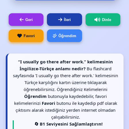
Geri
İleri
Dinle
Favori
Öğrendim
“I usually go there after work.” kelimesinin
İngilizce-Türkçe anlamı nedir?
Bu flashcard
sayfasında 'I usually go there after work.' kelimesinin
Türkçe karşılığını kartın üzerine tıklayarak
öğrenebilirsiniz. Öğrendiğiniz Kelimelerini
Öğrendim
butonuyla kaydedebilir, favori
kelimelerinizi
Favori
butonu ile kaydedip pdf olarak
çıktısını alarak istediğiniz yerden internet olmadan
çalışabilirsiniz.
🔄 B1 Seviyesini Sağlamlaştırın!