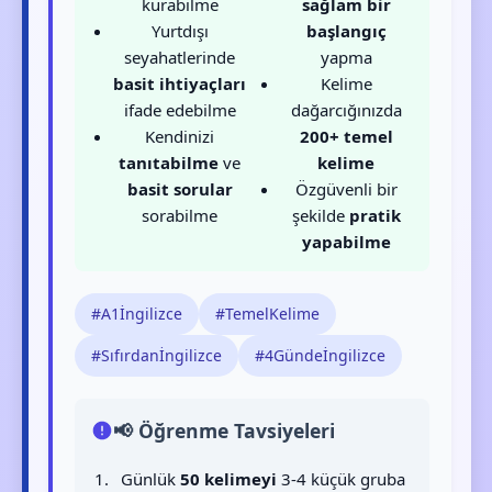
kurabilme
sağlam bir
Yurtdışı
başlangıç
seyahatlerinde
yapma
basit ihtiyaçları
Kelime
ifade edebilme
dağarcığınızda
Kendinizi
200+ temel
tanıtabilme
ve
kelime
basit sorular
Özgüvenli bir
sorabilme
şekilde
pratik
yapabilme
#A1İngilizce
#TemelKelime
#Sıfırdanİngilizce
#4Gündeİngilizce
📢 Öğrenme Tavsiyeleri
Günlük
50 kelimeyi
3-4 küçük gruba