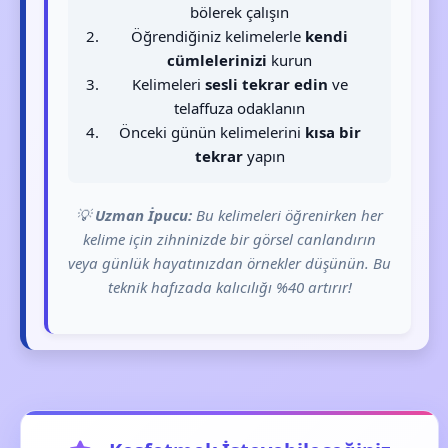
bölerek çalışın
Öğrendiğiniz kelimelerle
kendi
cümlelerinizi
kurun
Kelimeleri
sesli tekrar edin
ve
telaffuza odaklanın
Önceki günün kelimelerini
kısa bir
tekrar
yapın
💡
Uzman İpucu:
Bu kelimeleri öğrenirken her
kelime için zihninizde bir görsel canlandırın
veya günlük hayatınızdan örnekler düşünün. Bu
teknik hafızada kalıcılığı %40 artırır!