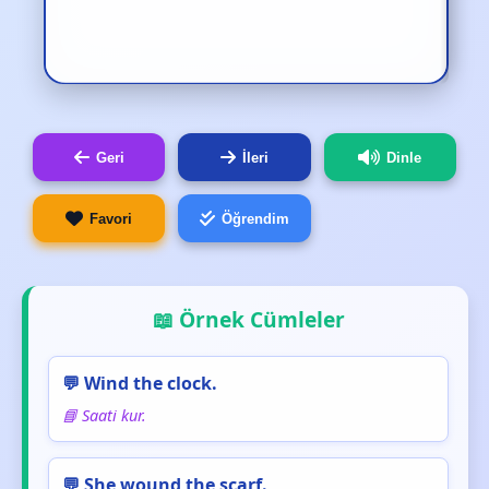
Geri
İleri
Dinle
Favori
Öğrendim
📖 Örnek Cümleler
💬 Wind the clock.
📘 Saati kur.
💬 She wound the scarf.