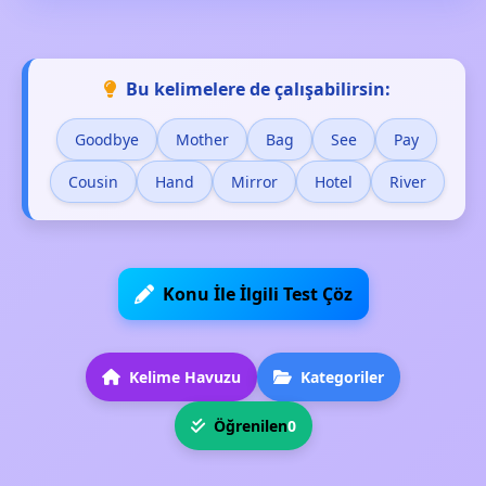
Bu kelimelere de çalışabilirsin:
Goodbye
Mother
Bag
See
Pay
Cousin
Hand
Mirror
Hotel
River
Konu İle İlgili Test Çöz
Kelime Havuzu
Kategoriler
Öğrenilen
0