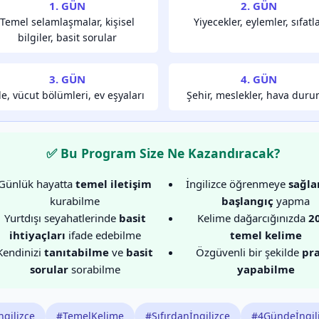
1. GÜN
2. GÜN
Temel selamlaşmalar, kişisel
Yiyecekler, eylemler, sıfatl
bilgiler, basit sorular
3. GÜN
4. GÜN
le, vücut bölümleri, ev eşyaları
Şehir, meslekler, hava dur
✅ Bu Program Size Ne Kazandıracak?
Günlük hayatta
temel iletişim
İngilizce öğrenmeye
sağla
kurabilme
başlangıç
yapma
Yurtdışı seyahatlerinde
basit
Kelime dağarcığınızda
2
ihtiyaçları
ifade edebilme
temel kelime
Kendinizi
tanıtabilme
ve
basit
Özgüvenli bir şekilde
pra
sorular
sorabilme
yapabilme
ngilizce
#TemelKelime
#Sıfırdanİngilizce
#4Gündeİngil