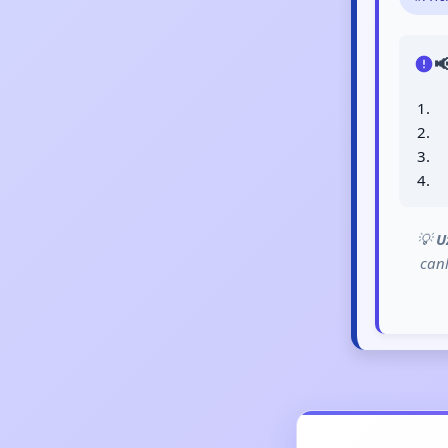

💡
U
can