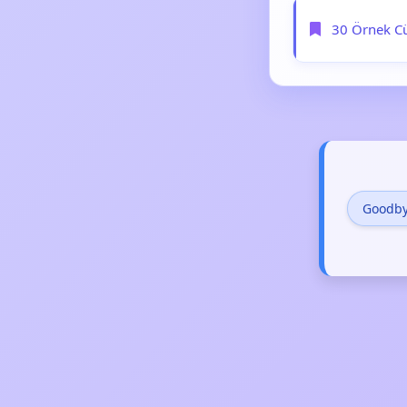
30 Örnek Cüm
Goodb