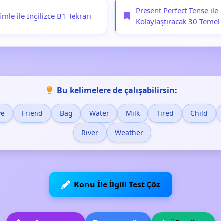
Present Perfect Tense ile 
le ile İngilizce B1 Tekrarı
Kolaylaştıracak 30 Teme
Bu kelimelere de çalışabilirsin:
ye
Friend
Bag
Water
Milk
Tired
Child
River
Weather
Konu İle İlgili Test Çöz