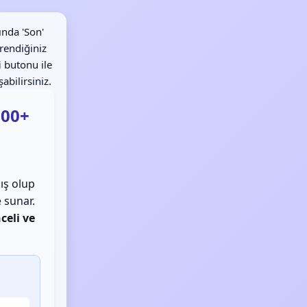
ında 'Son'
ğrendiğiniz
i
butonu ile
abilirsiniz.
200+
ış olup
 sunar.
celi ve