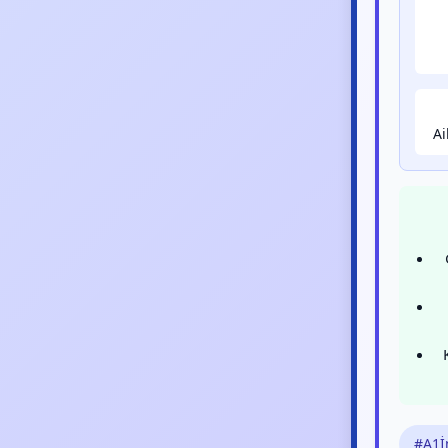
Ai
#A1İ