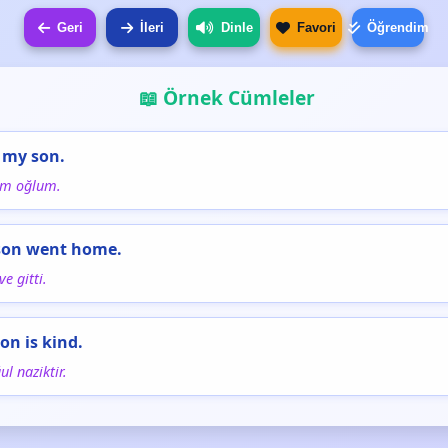
Geri
İleri
Dinle
Favori
Öğrendim
📖 Örnek Cümleler
s my son.
im oğlum.
 son went home.
e gitti.
son is kind.
ul naziktir.