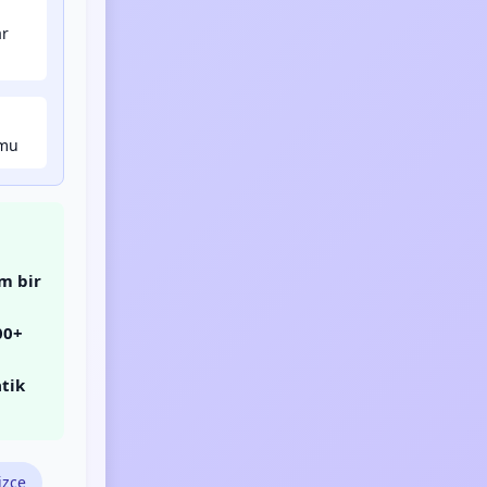
ar
umu
m bir
00+
tik
izce