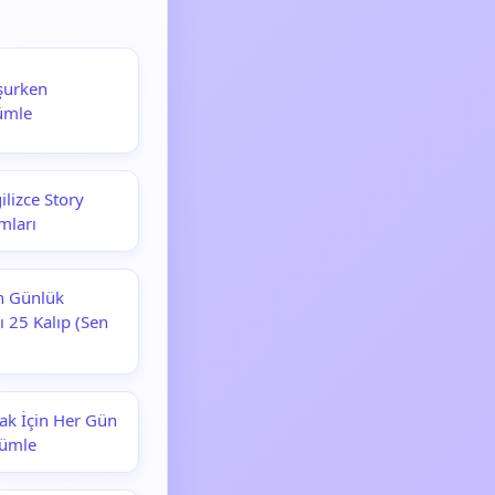
uşurken
ümle
lizce Story
mları
ın Günlük
ı 25 Kalıp (Sen
ak İçin Her Gün
Cümle