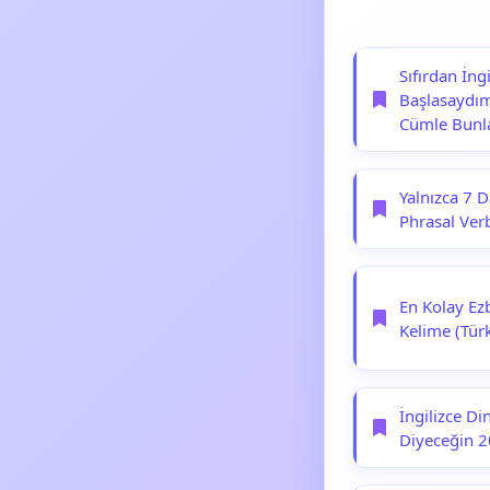
Sıfırdan İn
Başlasaydım
Cümle Bunl
Yalnızca 7 
Phrasal Ver
En Kolay Ez
Kelime (Tür
İngilizce Di
Diyeceğin 2