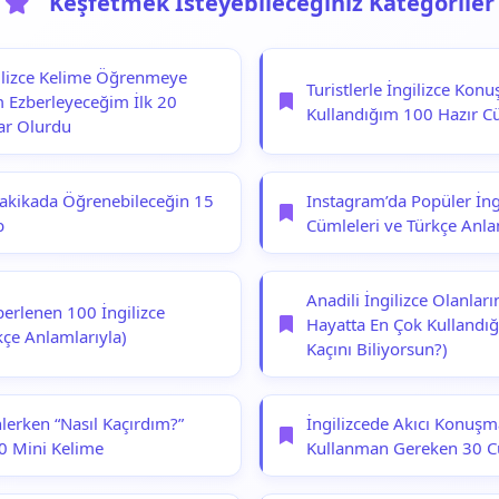
Keşfetmek İsteyebileceğiniz Kategoriler
gilizce Kelime Öğrenmeye
Turistlerle İngilizce Kon
 Ezberleyeceğim İlk 20
Kullandığım 100 Hazır C
ar Olurdu
Dakikada Öğrenebileceğin 15
Instagram’da Popüler İngi
b
Cümleleri ve Türkçe Anla
Anadili İngilizce Olanlar
berlenen 100 İngilizce
Hayatta En Çok Kullandığ
kçe Anlamlarıyla)
Kaçını Biliyorsun?)
nlerken “Nasıl Kaçırdım?”
İngilizcede Akıcı Konuşm
0 Mini Kelime
Kullanman Gereken 30 