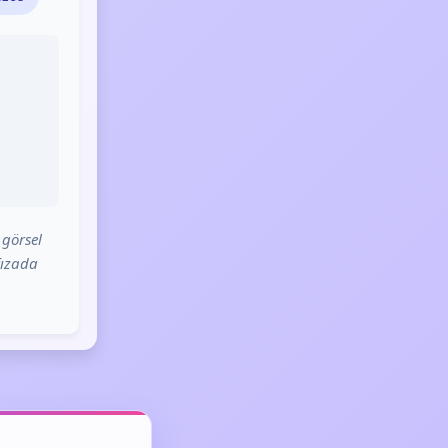
 görsel
fızada