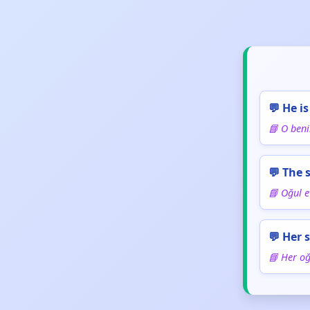
💬 He i
📘 O ben
💬 The
📘 Oğul ev
💬 Her 
📘 Her oğ