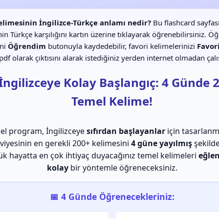
elimesinin İngilizce-Türkçe anlamı nedir?
Bu flashcard sayfas
in Türkçe karşılığını kartın üzerine tıklayarak öğrenebilirsiniz. Ö
ini
Öğrendim
butonuyla kaydedebilir, favori kelimelerinizi
Favor
df olarak çıktısını alarak istediğiniz yerden internet olmadan çalış
 İngilizceye Kolay Başlangıç: 4 Günde 
Temel Kelime!
el program, İngilizceye
sıfırdan başlayanlar
için tasarlanm
viyesinin en gerekli 200+ kelimesini
4 güne yayılmış
şekilde
k hayatta en çok ihtiyaç duyacağınız temel kelimeleri
eğlen
kolay
bir yöntemle öğreneceksiniz.
📅 4 Günde Öğrenecekleriniz: