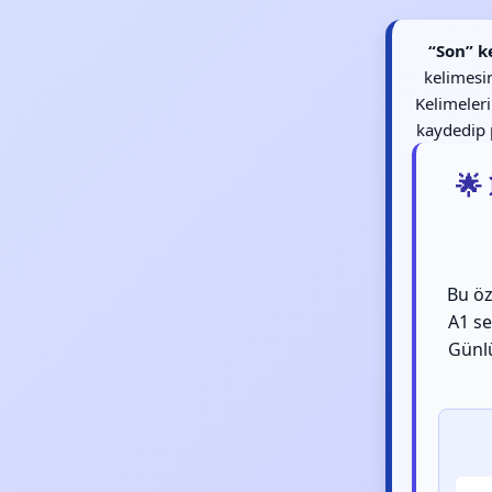
“Son” k
kelimesin
Kelimeler
kaydedip p
🌟
Bu öz
A1 se
Günlü