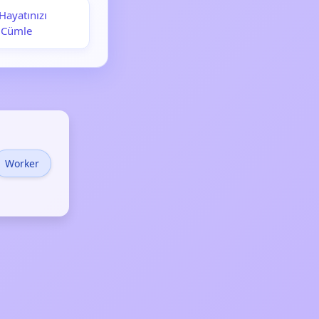
Hayatınızı
l Cümle
Worker