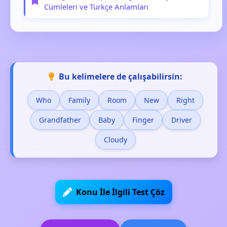
Cümleleri ve Türkçe Anlamları
Bu kelimelere de çalışabilirsin:
Who
Family
Room
New
Right
Grandfather
Baby
Finger
Driver
Cloudy
Konu İle İlgili Test Çöz