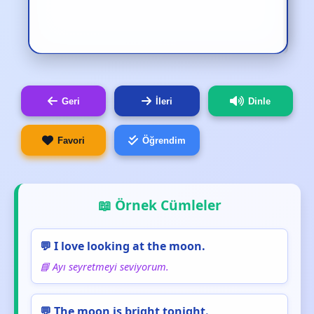
Geri
İleri
Dinle
Favori
Öğrendim
📖 Örnek Cümleler
💬 I love looking at the moon.
📘 Ayı seyretmeyi seviyorum.
💬 The moon is bright tonight.