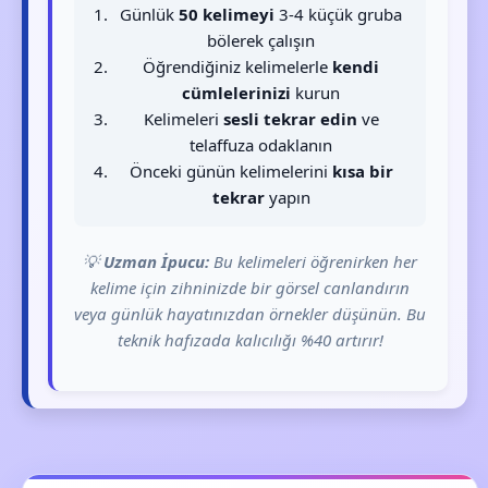
Günlük
50 kelimeyi
3-4 küçük gruba
bölerek çalışın
Öğrendiğiniz kelimelerle
kendi
cümlelerinizi
kurun
Kelimeleri
sesli tekrar edin
ve
telaffuza odaklanın
Önceki günün kelimelerini
kısa bir
tekrar
yapın
💡
Uzman İpucu:
Bu kelimeleri öğrenirken her
kelime için zihninizde bir görsel canlandırın
veya günlük hayatınızdan örnekler düşünün. Bu
teknik hafızada kalıcılığı %40 artırır!