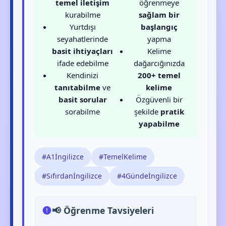
temel iletişim
öğrenmeye
kurabilme
sağlam bir
Yurtdışı
başlangıç
seyahatlerinde
yapma
basit ihtiyaçları
Kelime
ifade edebilme
dağarcığınızda
Kendinizi
200+ temel
tanıtabilme
ve
kelime
basit sorular
Özgüvenli bir
sorabilme
şekilde
pratik
yapabilme
#A1İngilizce
#TemelKelime
#Sıfırdanİngilizce
#4Gündeİngilizce
📢 Öğrenme Tavsiyeleri