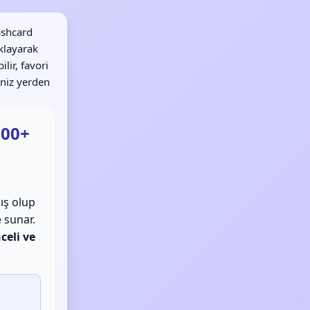
ashcard
ıklayarak
lir, favori
iniz yerden
200+
ış olup
 sunar.
celi ve