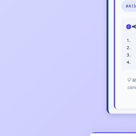
#A1İ

💡
U
can