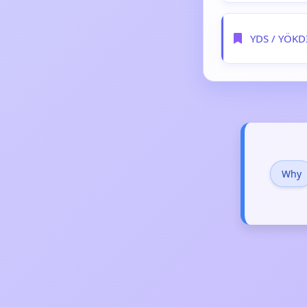
YDS / YÖKDİ
Why