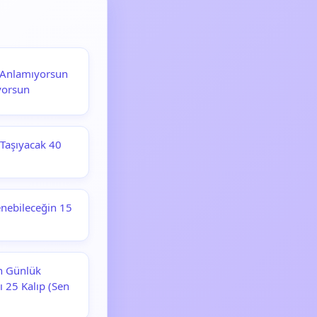
ı Anlamıyorsun
yorsun
 Taşıyacak 40
enebileceğin 15
ın Günlük
ı 25 Kalıp (Sen