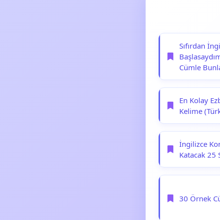
Sıfırdan İn
Başlasaydım
Cümle Bunl
En Kolay Ez
Kelime (Tür
İngilizce K
Katacak 25 S
30 Örnek Cüm