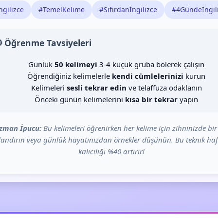
ngilizce
#TemelKelime
#Sıfırdanİngilizce
#4Gündeİngil
 Öğrenme Tavsiyeleri
Günlük
50 kelimeyi
3-4 küçük gruba bölerek çalışın
Öğrendiğiniz kelimelerle
kendi cümlelerinizi
kurun
Kelimeleri
sesli tekrar edin
ve telaffuza odaklanın
Önceki günün kelimelerini
kısa bir tekrar
yapın
zman İpucu:
Bu kelimeleri öğrenirken her kelime için zihninizde bir
landırın veya günlük hayatınızdan örnekler düşünün. Bu teknik ha
kalıcılığı %40 artırır!