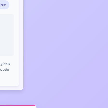
izce
 görsel
fızada