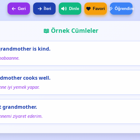
Geri
İleri
Dinle
Favori
Öğrendim
📖 Örnek Cümleler
grandmother is kind.
babaanne.
dmother cooks well.
nne iyi yemek yapar.
sit grandmother.
nnemi ziyaret ederim.