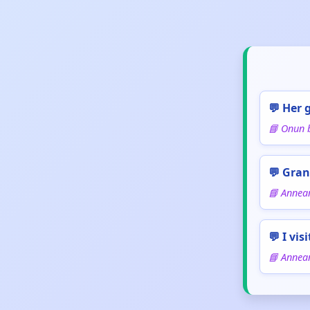
💬 Her 
📘 Onun 
💬 Gran
📘 Annea
💬 I vi
📘 Annea