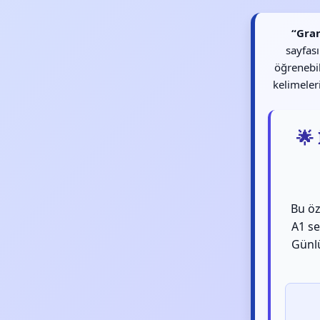
“Gran
sayfası
öğrenebil
kelimeler
🌟
Bu öz
A1 se
Günlü