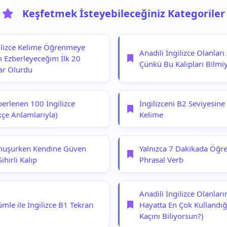
Keşfetmek İsteyebileceğiniz Kategoriler
gilizce Kelime Öğrenmeye
Anadili İngilizce Olanlar
 Ezberleyeceğim İlk 20
Çünkü Bu Kalıpları Bilmi
ar Olurdu
berlenen 100 İngilizce
İngilizceni B2 Seviyesine
kçe Anlamlarıyla)
Kelime
onuşurken Kendine Güven
Yalnızca 7 Dakikada Öğr
ihirli Kalıp
Phrasal Verb
Anadili İngilizce Olanlar
le ile İngilizce B1 Tekrarı
Hayatta En Çok Kullandığ
Kaçını Biliyorsun?)