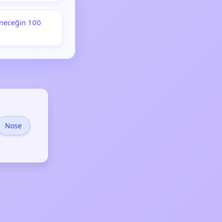
eneceğin 100
Nose