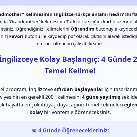
dmother” kelimesinin İngilizce-Türkçe anlamı nedir?
Bu fl
nda 'Grandmother' kelimesinin Türkçe karşılığını kartın üzerine t
irsiniz. Öğrendiğiniz Kelimelerini
Öğrendim
butonuyla kaydedebi
inizi
Favori
butonu ile kaydedip pdf olarak çıktısını alarak istediğ
internet olmadan çalışabilirsiniz.
 İngilizceye Kolay Başlangıç: 4 Günde 
Temel Kelime!
el program, İngilizceye
sıfırdan başlayanlar
için tasarlanm
viyesinin en gerekli 200+ kelimesini
4 güne yayılmış
şekilde
k hayatta en çok ihtiyaç duyacağınız temel kelimeleri
eğlen
kolay
bir yöntemle öğreneceksiniz.
📅 4 Günde Öğrenecekleriniz: