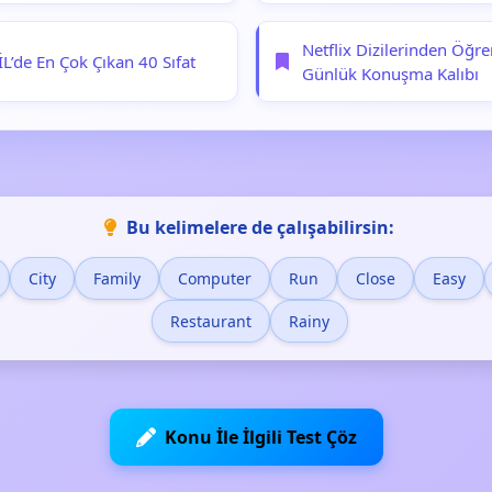
Netflix Dizilerinden Öğr
L’de En Çok Çıkan 40 Sıfat
Günlük Konuşma Kalıbı
Bu kelimelere de çalışabilirsin:
City
Family
Computer
Run
Close
Easy
Restaurant
Rainy
Konu İle İlgili Test Çöz