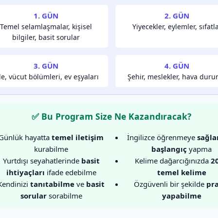
1. GÜN
2. GÜN
Temel selamlaşmalar, kişisel
Yiyecekler, eylemler, sıfatl
bilgiler, basit sorular
3. GÜN
4. GÜN
le, vücut bölümleri, ev eşyaları
Şehir, meslekler, hava dur
✅ Bu Program Size Ne Kazandıracak?
Günlük hayatta
temel iletişim
İngilizce öğrenmeye
sağla
kurabilme
başlangıç
yapma
Yurtdışı seyahatlerinde
basit
Kelime dağarcığınızda
2
ihtiyaçları
ifade edebilme
temel kelime
Kendinizi
tanıtabilme
ve
basit
Özgüvenli bir şekilde
pra
sorular
sorabilme
yapabilme