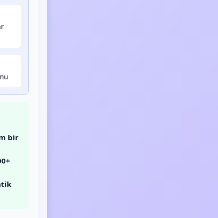
ar
umu
m bir
00+
tik