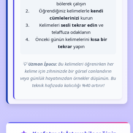
bölerek çalışın
Öğrendiğiniz kelimelerle
kendi
cümlelerinizi
kurun
Kelimeleri
sesli tekrar edin
ve
telaffuza odaklanın
Önceki günün kelimelerini
kısa bir
tekrar
yapın
💡
Uzman İpucu:
Bu kelimeleri öğrenirken her
kelime için zihninizde bir görsel canlandırın
veya günlük hayatınızdan örnekler düşünün. Bu
teknik hafızada kalıcılığı %40 artırır!