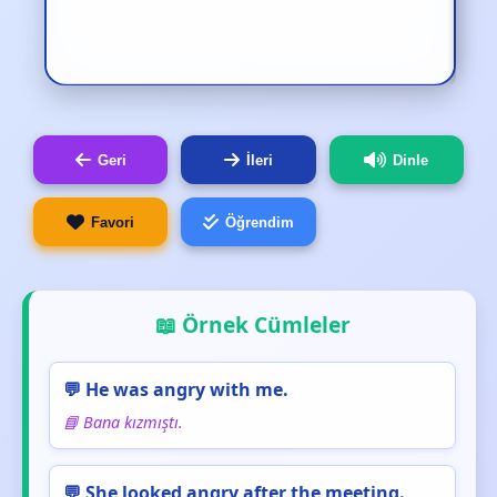
Geri
İleri
Dinle
Favori
Öğrendim
📖 Örnek Cümleler
💬 He was angry with me.
📘 Bana kızmıştı.
💬 She looked angry after the meeting.