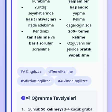
kurabilme
sağlam bir
Yurtdışı
başlangıç
seyahatlerinde
yapma
basit ihtiyaçları
Kelime
ifade edebilme
dağarcığınızda
Kendinizi
200+ temel
tanıtabilme
ve
kelime
basit sorular
Özgüvenli bir
sorabilme
şekilde
pratik
yapabilme
#A1İngilizce
#TemelKelime
#Sıfırdanİngilizce
#4Gündeİngilizce
📢 Öğrenme Tavsiyeleri
Günlük
50 kelimeyi
3-4 küçük gruba