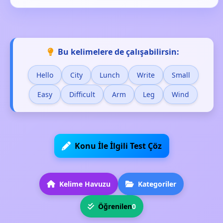
Bu kelimelere de çalışabilirsin:
Hello
City
Lunch
Write
Small
Easy
Difficult
Arm
Leg
Wind
Konu İle İlgili Test Çöz
Kelime Havuzu
Kategoriler
Öğrenilen
0