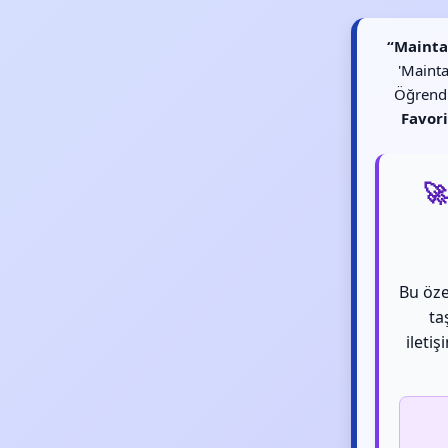
“Mainta
'Mainta
Öğrendi
Favori
🚀
Bu özel
ta
ileti