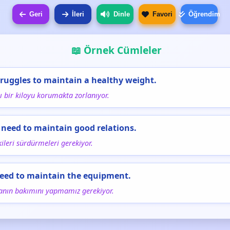
Geri
İleri
Dinle
Favori
Öğrendim
📖 Örnek Cümleler
truggles to maintain a healthy weight.
lı bir kiloyu korumakta zorlanıyor.
 need to maintain good relations.
şkileri sürdürmeleri gerekiyor.
eed to maintain the equipment.
anın bakımını yapmamız gerekiyor.