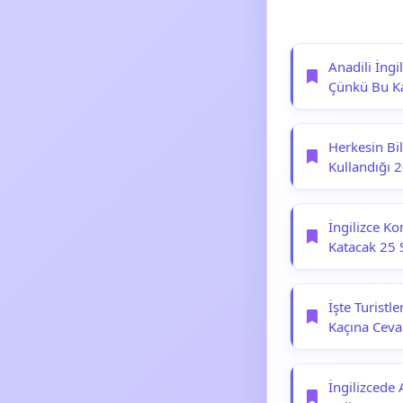
Anadili İngi
Çünkü Bu Ka
Herkesin Bi
Kullandığı 2
İngilizce K
Katacak 25 S
İşte Turistl
Kaçına Ceva
İngilizcede