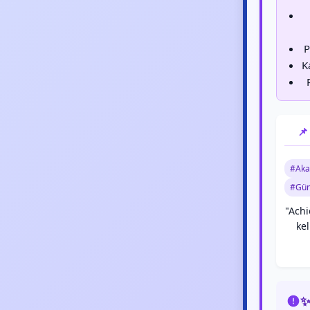
P
K
📌
#Aka
#Gün
"Achi
ke
✨