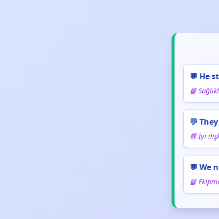
💬 He s
📘 Sağlık
💬 They
📘 İyi ili
💬 We n
📘 Ekipm