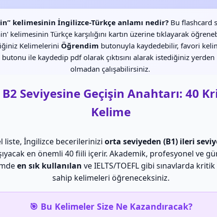
in” kelimesinin İngilizce-Türkçe anlamı nedir?
Bu flashcard 
in' kelimesinin Türkçe karşılığını kartın üzerine tıklayarak öğrenebi
ğiniz Kelimelerini
Öğrendim
butonuyla kaydedebilir, favori kelim
butonu ile kaydedip pdf olarak çıktısını alarak istediğiniz yerden 
olmadan çalışabilirsiniz.
 B2 Seviyesine Geçişin Anahtarı: 40 Kr
Kelime
 liste, İngilizce becerilerinizi
orta seviyeden (B1) ileri seviy
şıyacak en önemli 40 fiili içerir. Akademik, profesyonel ve g
şimde
en sık kullanılan
ve IELTS/TOEFL gibi sınavlarda kriti
sahip kelimeleri öğreneceksiniz.
🎯 Bu Kelimeler Size Ne Kazandıracak?