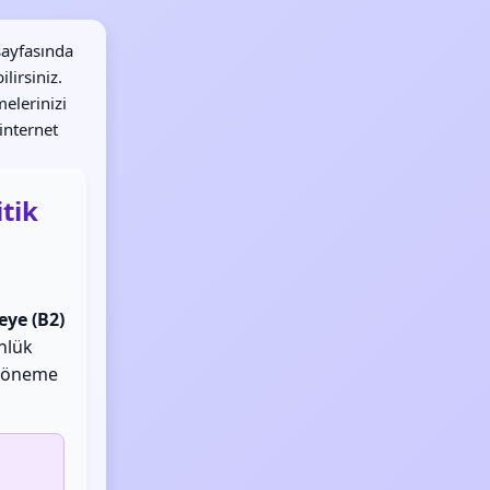
sayfasında
lirsiniz.
elerinizi
internet
itik
eye (B2)
ünlük
k öneme