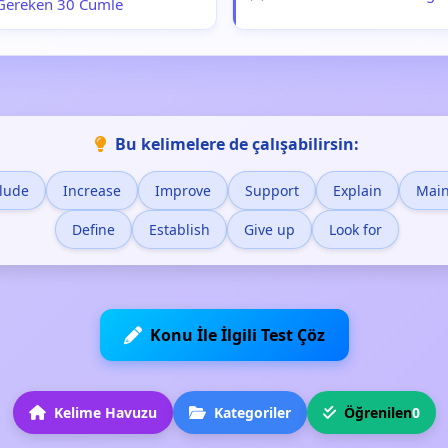
Gereken 30 Cümle
Bu kelimelere de çalışabilirsin:
lude
Increase
Improve
Support
Explain
Main
Define
Establish
Give up
Look for
Konu İle İlgili Test Çöz
Kelime Havuzu
Kategoriler
Öğrenilen
0