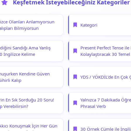
Keşfetmek İsteyebileceğiniz Kategoriler
lizce Olanları Anlamıyorsun
Kategori
lıpları Bilmiyorsun
ldiğini Sandığı Ama Yanlış
Present Perfect Tense ile 
0 İngilizce Kelime
Kolaylaştıracak 30 Teme
onuşurken Kendine Güven
YDS / YÖKDİL’de En Çok Ç
ihirli Kalıp
erin En Sık Sorduğu 20 Soru!
Yalnızca 7 Dakikada Öğr
p Verebilirsin?
Phrasal Verb
 Akıcı Konuşmak İçin Her Gün
30 Örnek Cümle ile İngili