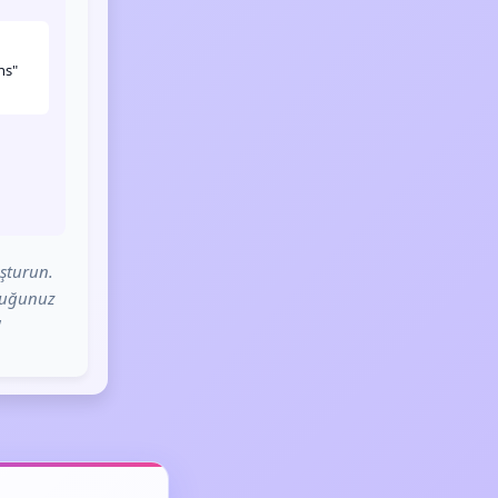
ns"
uşturun.
rduğunuz
!