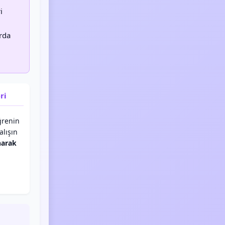
i
rda
ri
renin
alışın
narak