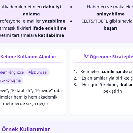
Akademik metinleri
daha iyi
Haberleri ve makaleler
anlama
anlayabilme
rofesyonel e-mailler
yazabilme
IELTS/TOEFL gibi sınavla
armaşık fikirleri
ifade edebilme
başarı
Resmi tartışmalara
katılabilme
 Kelime Kullanım Alanları
💡 Öğrenme Stratejile
Kelimeleri
cümle içinde
öğ
demikİngilizce
#İşDünyası
Eş anlamlılarıyla birlikte ç
lükKonuşma
Her gün 5 kelimeyi
kulla
eve", "Establish", "Provide" gibi
pekiştirin
limeler hem iş hem akademik
metinlerde sıkça geçer
 Örnek Kullanımlar