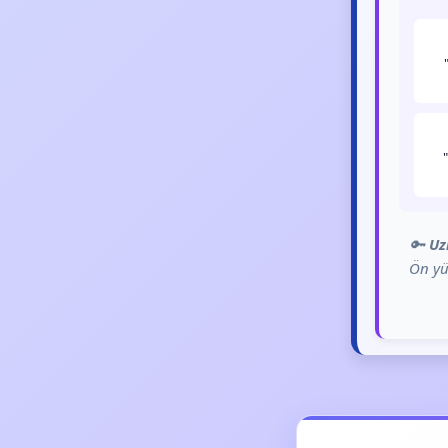
🔑
Uz
Ön yü