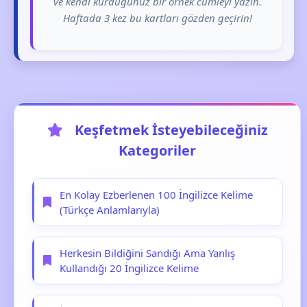
ve kendi kurduğunuz bir örnek cümleyi yazın.
Haftada 3 kez bu kartları gözden geçirin!
Keşfetmek İsteyebileceğiniz
Kategoriler
En Kolay Ezberlenen 100 İngilizce Kelime
(Türkçe Anlamlarıyla)
Herkesin Bildiğini Sandığı Ama Yanlış
Kullandığı 20 İngilizce Kelime