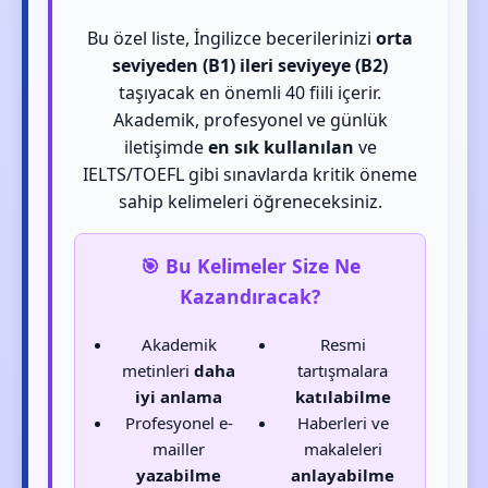
Bu özel liste, İngilizce becerilerinizi
orta
seviyeden (B1) ileri seviyeye (B2)
taşıyacak en önemli 40 fiili içerir.
Akademik, profesyonel ve günlük
iletişimde
en sık kullanılan
ve
IELTS/TOEFL gibi sınavlarda kritik öneme
sahip kelimeleri öğreneceksiniz.
🎯 Bu Kelimeler Size Ne
Kazandıracak?
Akademik
Resmi
metinleri
daha
tartışmalara
iyi anlama
katılabilme
Profesyonel e-
Haberleri ve
mailler
makaleleri
yazabilme
anlayabilme