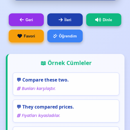
Geri
İleri
Dinle
Favori
Öğrendim
📖 Örnek Cümleler
💬 Compare these two.
📘 Bunları karşılaştır.
💬 They compared prices.
📘 Fiyatları kıyasladılar.