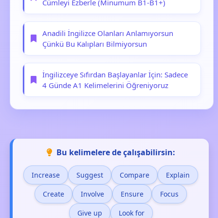
Cümleyi Ezberle (Minumum B1-B1+)
Anadili İngilizce Olanları Anlamıyorsun
Çünkü Bu Kalıpları Bilmiyorsun
İngilizceye Sıfırdan Başlayanlar İçin: Sadece
4 Günde A1 Kelimelerini Öğreniyoruz
Bu kelimelere de çalışabilirsin:
Increase
Suggest
Compare
Explain
Create
Involve
Ensure
Focus
Give up
Look for