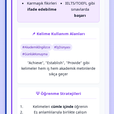
Karmaşık fikirleri
IELTS/TOEFL gibi
ifade edebilme
sınavlarda
başarı
📌 Kelime Kullanım Alanları
#Akademikİngilizce
#İşDünyası
#GünlükKonuşma
"Achieve", "Establish", "Provide" gibi
kelimeler hem iş hem akademik metinlerde
sıkça geçer
💡 Öğrenme Stratejileri
Kelimeleri
cümle içinde
öğrenin
Eş anlamlılarıyla birlikte çalışın