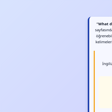
“What do
sayfasında
öğrenebil
kelimeler
İngil