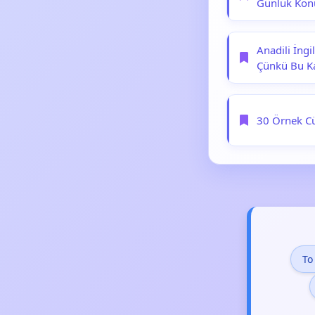
Günlük Kon
Anadili İngi
Çünkü Bu Ka
30 Örnek Cüm
To