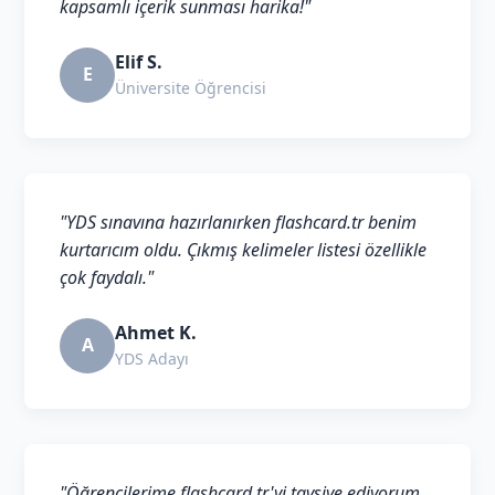
kapsamlı içerik sunması harika!"
Elif S.
E
Üniversite Öğrencisi
"YDS sınavına hazırlanırken flashcard.tr benim
kurtarıcım oldu. Çıkmış kelimeler listesi özellikle
çok faydalı."
Ahmet K.
A
YDS Adayı
"Öğrencilerime flashcard.tr'yi tavsiye ediyorum.