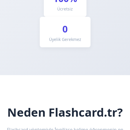
Ücretsiz
0
Üyelik Gerekmez
Neden Flashcard.tr?
Flashcard yöntemiyle İngilizce kelime öğrenmenin en