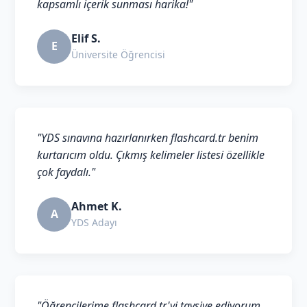
kapsamlı içerik sunması harika!"
Elif S.
E
Üniversite Öğrencisi
"YDS sınavına hazırlanırken flashcard.tr benim
kurtarıcım oldu. Çıkmış kelimeler listesi özellikle
çok faydalı."
Ahmet K.
A
YDS Adayı
"Öğrencilerime flashcard.tr'yi tavsiye ediyorum.