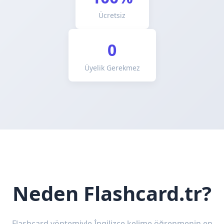
Ücretsiz
0
Üyelik Gerekmez
Neden Flashcard.tr?
Flashcard yöntemiyle İngilizce kelime öğrenmenin en