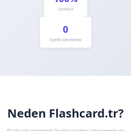
Ücretsiz
0
Üyelik Gerekmez
Neden Flashcard.tr?
Flashcard yöntemiyle İngilizce kelime öğrenmenin en