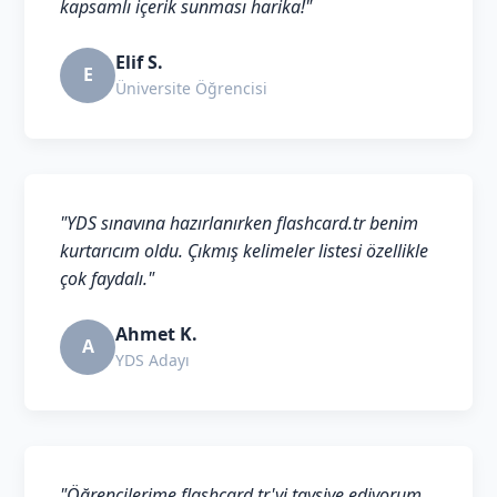
kapsamlı içerik sunması harika!"
Elif S.
E
Üniversite Öğrencisi
"YDS sınavına hazırlanırken flashcard.tr benim
kurtarıcım oldu. Çıkmış kelimeler listesi özellikle
çok faydalı."
Ahmet K.
A
YDS Adayı
"Öğrencilerime flashcard.tr'yi tavsiye ediyorum.