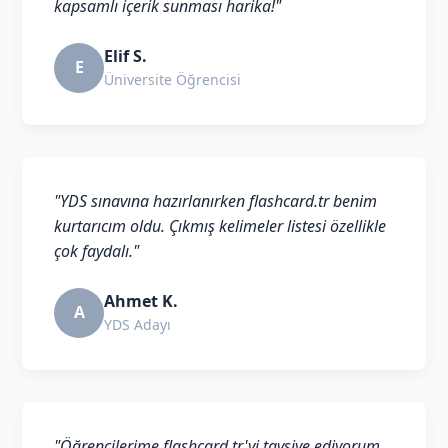
kapsamlı içerik sunması harika!"
Elif S.
E
Üniversite Öğrencisi
"YDS sınavına hazırlanırken flashcard.tr benim
kurtarıcım oldu. Çıkmış kelimeler listesi özellikle
çok faydalı."
Ahmet K.
A
YDS Adayı
"Öğrencilerime flashcard.tr'yi tavsiye ediyorum.