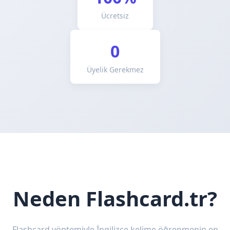
Ücretsiz
0
Üyelik Gerekmez
Neden Flashcard.tr?
Flashcard yöntemiyle İngilizce kelime öğrenmenin en