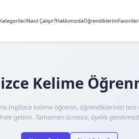
Kategorileri
Nasıl Çalışır?
Hakkımızda
Öğrendiklerim
Favorile
ilizce Kelime Öğre
rla İngilizce kelime öğrenin, öğrendiklerinizi test 
hale getirin. Tamamen ücretsiz, üyelik gerekmez