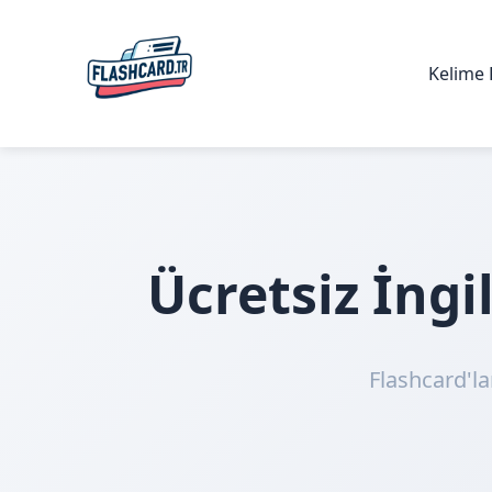
Kelime 
Ücretsiz İng
Flashcard'la