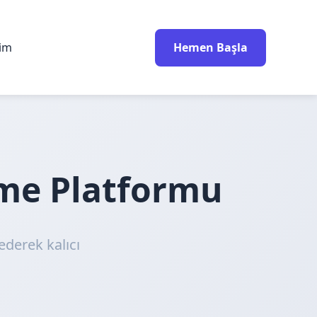
rim
Hemen Başla
nme Platformu
ederek kalıcı
!