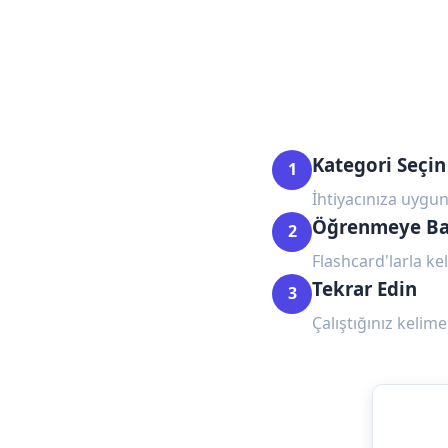
Kategori Seçin
1
İhtiyacınıza uygun
Öğrenmeye Ba
2
Flashcard'larla kel
Tekrar Edin
3
Çalıştığınız kelime