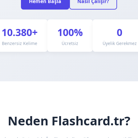
Hemen Başla
Nasıl Çalışır?
10.380+
100%
0
Benzersiz Kelime
Ücretsiz
Üyelik Gerekmez
Neden Flashcard.tr?