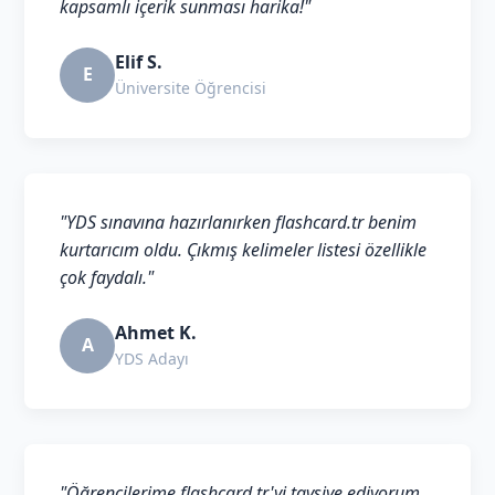
kapsamlı içerik sunması harika!"
Elif S.
E
Üniversite Öğrencisi
"YDS sınavına hazırlanırken flashcard.tr benim
kurtarıcım oldu. Çıkmış kelimeler listesi özellikle
çok faydalı."
Ahmet K.
A
YDS Adayı
"Öğrencilerime flashcard.tr'yi tavsiye ediyorum.