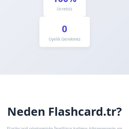
Ücretsiz
0
Üyelik Gerekmez
Neden Flashcard.tr?
Flashcard yöntemiyle İngilizce kelime öğrenmenin en