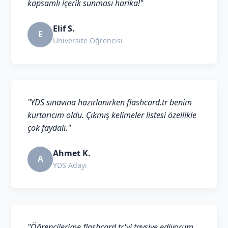
kapsamlı içerik sunması harika!"
Elif S.
E
Üniversite Öğrencisi
"YDS sınavına hazırlanırken flashcard.tr benim
kurtarıcım oldu. Çıkmış kelimeler listesi özellikle
çok faydalı."
Ahmet K.
A
YDS Adayı
"Öğrencilerime flashcard.tr'yi tavsiye ediyorum.