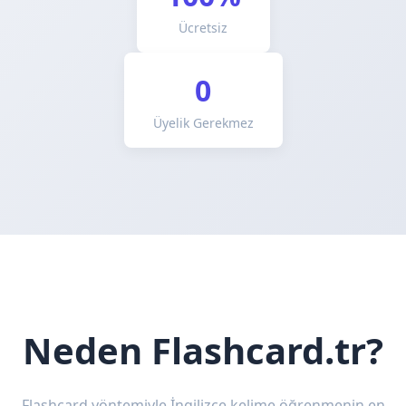
Ücretsiz
0
Üyelik Gerekmez
Neden Flashcard.tr?
Flashcard yöntemiyle İngilizce kelime öğrenmenin en