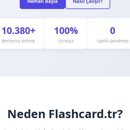
Hemen Başla
Nasıl Çalışır?
10.380+
100%
0
Benzersiz Kelime
Ücretsiz
Üyelik Gerekmez
Neden Flashcard.tr?