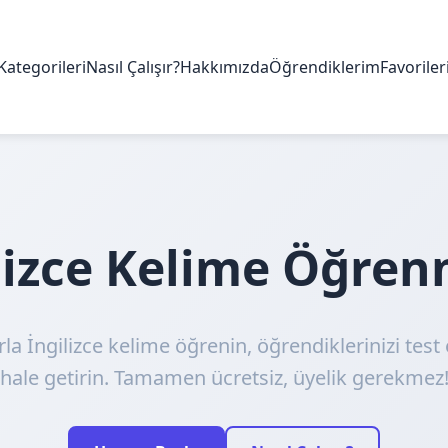
Kategorileri
Nasıl Çalışır?
Hakkımızda
Öğrendiklerim
Favorile
ilizce Kelime Öğre
rla İngilizce kelime öğrenin, öğrendiklerinizi test 
hale getirin. Tamamen ücretsiz, üyelik gerekmez