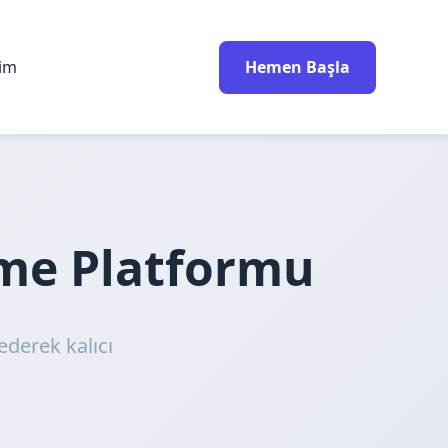
rim
Hemen Başla
nme Platformu
ederek kalıcı
!