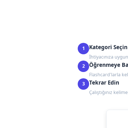
Kategori Seçin
1
İhtiyacınıza uygun
Öğrenmeye Ba
2
Flashcard'larla kel
Tekrar Edin
3
Çalıştığınız kelime