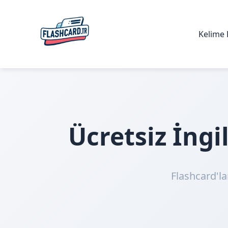
Kelime 
Ücretsiz İng
Flashcard'la