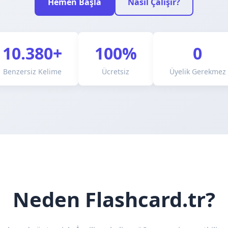
Hemen Başla
Nasıl Çalışır?
10.380+
100%
0
Benzersiz Kelime
Ücretsiz
Üyelik Gerekmez
Neden Flashcard.tr?