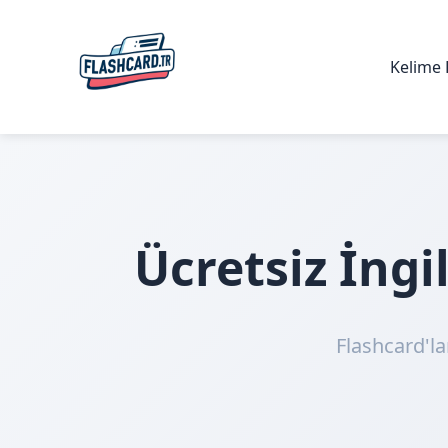
Kelime 
Ücretsiz İng
Flashcard'la