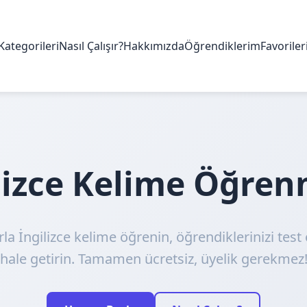
Kategorileri
Nasıl Çalışır?
Hakkımızda
Öğrendiklerim
Favorile
ilizce Kelime Öğre
rla İngilizce kelime öğrenin, öğrendiklerinizi test 
hale getirin. Tamamen ücretsiz, üyelik gerekmez