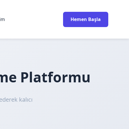
rim
Hemen Başla
nme Platformu
ederek kalıcı
!