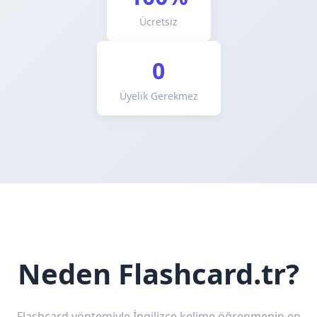
Ücretsiz
0
Üyelik Gerekmez
Neden Flashcard.tr?
Flashcard yöntemiyle İngilizce kelime öğrenmenin en