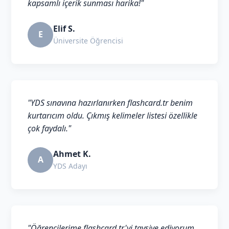
kapsamlı içerik sunması harika!"
Elif S.
E
Üniversite Öğrencisi
"YDS sınavına hazırlanırken flashcard.tr benim
kurtarıcım oldu. Çıkmış kelimeler listesi özellikle
çok faydalı."
Ahmet K.
A
YDS Adayı
"Öğrencilerime flashcard.tr'yi tavsiye ediyorum.