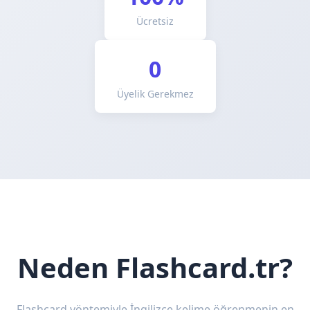
Ücretsiz
0
Üyelik Gerekmez
Neden Flashcard.tr?
Flashcard yöntemiyle İngilizce kelime öğrenmenin en