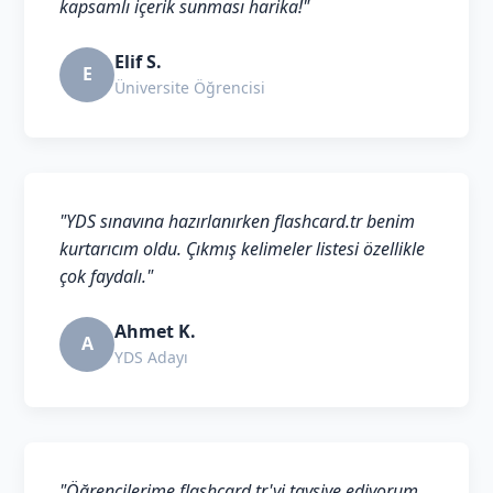
kapsamlı içerik sunması harika!"
Elif S.
E
Üniversite Öğrencisi
"YDS sınavına hazırlanırken flashcard.tr benim
kurtarıcım oldu. Çıkmış kelimeler listesi özellikle
çok faydalı."
Ahmet K.
A
YDS Adayı
"Öğrencilerime flashcard.tr'yi tavsiye ediyorum.