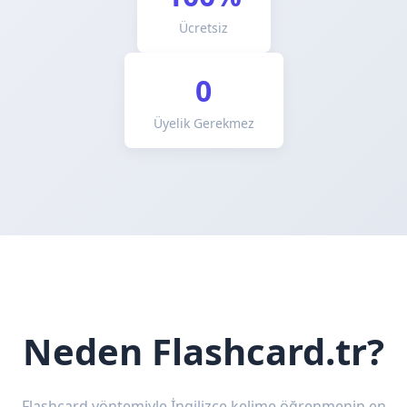
Ücretsiz
0
Üyelik Gerekmez
Neden Flashcard.tr?
Flashcard yöntemiyle İngilizce kelime öğrenmenin en