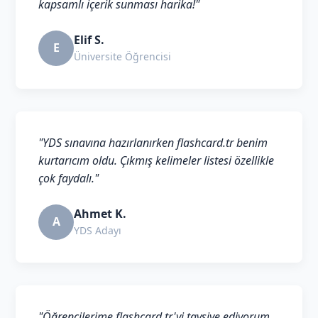
kapsamlı içerik sunması harika!"
Elif S.
E
Üniversite Öğrencisi
"YDS sınavına hazırlanırken flashcard.tr benim
kurtarıcım oldu. Çıkmış kelimeler listesi özellikle
çok faydalı."
Ahmet K.
A
YDS Adayı
"Öğrencilerime flashcard.tr'yi tavsiye ediyorum.