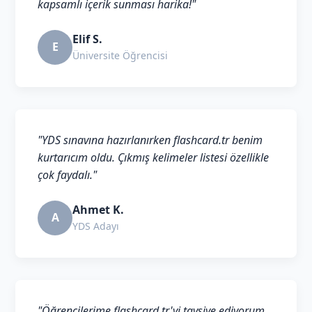
kapsamlı içerik sunması harika!"
Elif S.
E
Üniversite Öğrencisi
"YDS sınavına hazırlanırken flashcard.tr benim
kurtarıcım oldu. Çıkmış kelimeler listesi özellikle
çok faydalı."
Ahmet K.
A
YDS Adayı
"Öğrencilerime flashcard.tr'yi tavsiye ediyorum.