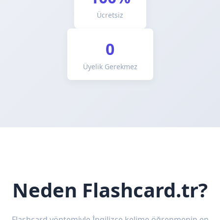
Ücretsiz
0
Üyelik Gerekmez
Neden Flashcard.tr?
Flashcard yöntemiyle İngilizce kelime öğrenmenin en