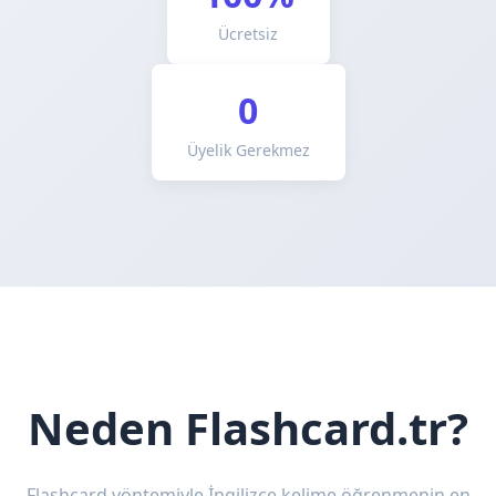
Ücretsiz
0
Üyelik Gerekmez
Neden Flashcard.tr?
Flashcard yöntemiyle İngilizce kelime öğrenmenin en