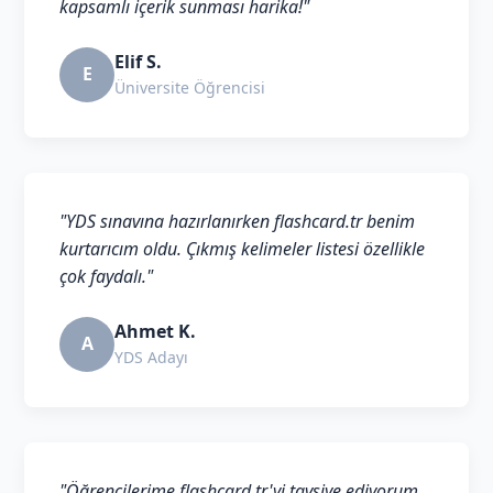
kapsamlı içerik sunması harika!"
Elif S.
E
Üniversite Öğrencisi
"YDS sınavına hazırlanırken flashcard.tr benim
kurtarıcım oldu. Çıkmış kelimeler listesi özellikle
çok faydalı."
Ahmet K.
A
YDS Adayı
"Öğrencilerime flashcard.tr'yi tavsiye ediyorum.