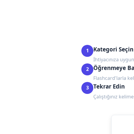
Kategori Seçin
1
İhtiyacınıza uygun
Öğrenmeye Ba
2
Flashcard'larla kel
Tekrar Edin
3
Çalıştığınız kelime