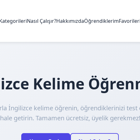
Kategorileri
Nasıl Çalışır?
Hakkımızda
Öğrendiklerim
Favorile
ilizce Kelime Öğre
rla İngilizce kelime öğrenin, öğrendiklerinizi test 
hale getirin. Tamamen ücretsiz, üyelik gerekmez