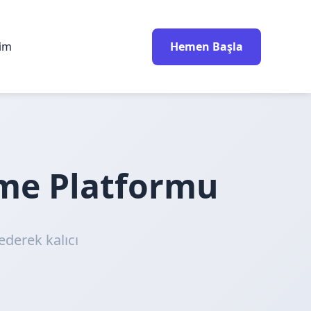
rim
Hemen Başla
nme Platformu
ederek kalıcı
!