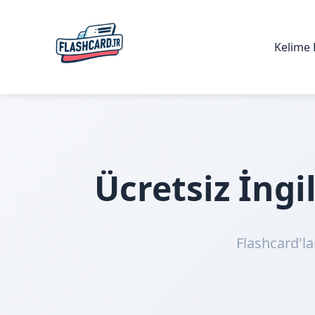
Kelime 
Ücretsiz İng
Flashcard'la