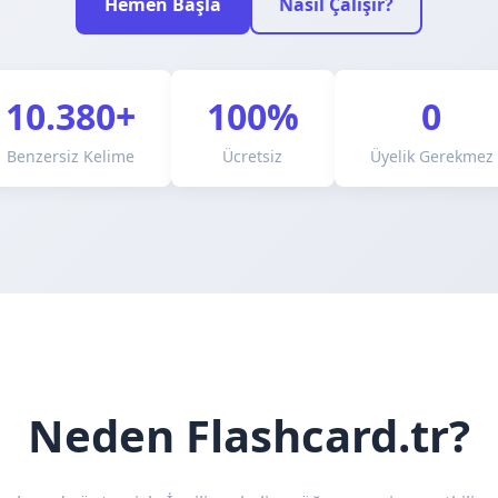
Hemen Başla
Nasıl Çalışır?
10.380+
100%
0
Benzersiz Kelime
Ücretsiz
Üyelik Gerekmez
Neden Flashcard.tr?