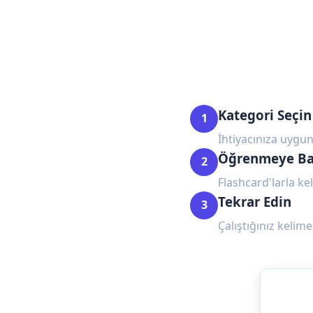
Kategori Seçin
1
İhtiyacınıza uygun
Öğrenmeye Ba
2
Flashcard'larla kel
Tekrar Edin
3
Çalıştığınız kelime