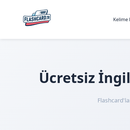
Kelime 
Ücretsiz İng
Flashcard'la