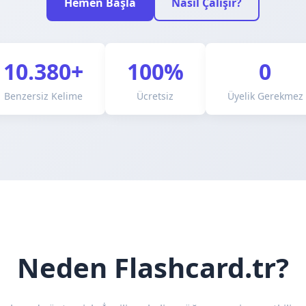
Hemen Başla
Nasıl Çalışır?
10.380+
100%
0
Benzersiz Kelime
Ücretsiz
Üyelik Gerekmez
Neden Flashcard.tr?