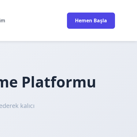
rim
Hemen Başla
nme Platformu
ederek kalıcı
!