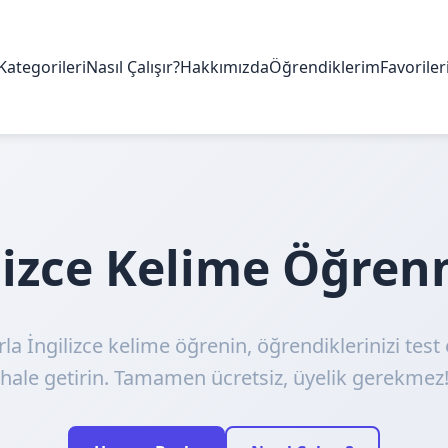
Kategorileri
Nasıl Çalışır?
Hakkımızda
Öğrendiklerim
Favorile
ilizce Kelime Öğre
rla İngilizce kelime öğrenin, öğrendiklerinizi test 
hale getirin. Tamamen ücretsiz, üyelik gerekmez