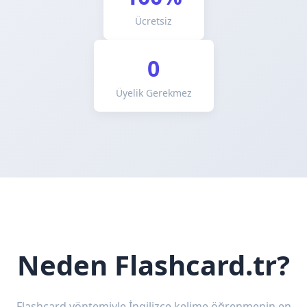
Ücretsiz
0
Üyelik Gerekmez
Neden Flashcard.tr?
Flashcard yöntemiyle İngilizce kelime öğrenmenin en