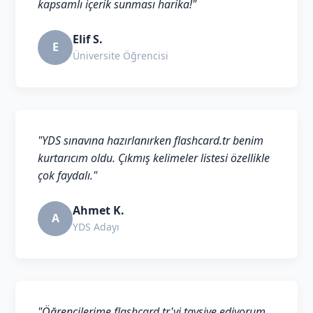
kapsamlı içerik sunması harika!"
Elif S.
E
Üniversite Öğrencisi
"YDS sınavına hazırlanırken flashcard.tr benim
kurtarıcım oldu. Çıkmış kelimeler listesi özellikle
çok faydalı."
Ahmet K.
A
YDS Adayı
"Öğrencilerime flashcard.tr'yi tavsiye ediyorum.