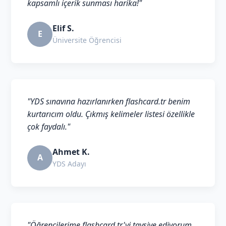
kapsamlı içerik sunması harika!"
Elif S.
E
Üniversite Öğrencisi
"YDS sınavına hazırlanırken flashcard.tr benim
kurtarıcım oldu. Çıkmış kelimeler listesi özellikle
çok faydalı."
Ahmet K.
A
YDS Adayı
"Öğrencilerime flashcard.tr'yi tavsiye ediyorum.