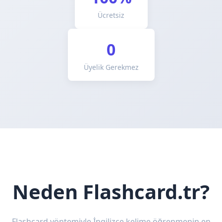
Ücretsiz
0
Üyelik Gerekmez
Neden Flashcard.tr?
Flashcard yöntemiyle İngilizce kelime öğrenmenin en