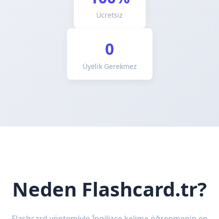
Ücretsiz
0
Üyelik Gerekmez
Neden Flashcard.tr?
Flashcard yöntemiyle İngilizce kelime öğrenmenin en