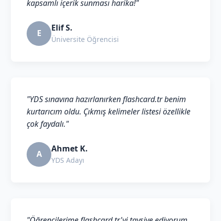
kapsamlı içerik sunması harika!"
Elif S.
E
Üniversite Öğrencisi
"YDS sınavına hazırlanırken flashcard.tr benim
kurtarıcım oldu. Çıkmış kelimeler listesi özellikle
çok faydalı."
Ahmet K.
A
YDS Adayı
"Öğrencilerime flashcard.tr'yi tavsiye ediyorum.