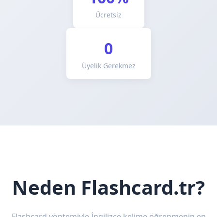
Ücretsiz
0
Üyelik Gerekmez
Neden Flashcard.tr?
Flashcard yöntemiyle İngilizce kelime öğrenmenin en