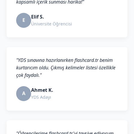
kapsamlı içerik sunması harika!"
Elif S.
E
Üniversite Öğrencisi
"YDS sınavına hazırlanırken flashcard.tr benim
kurtarıcım oldu. Çıkmış kelimeler listesi özellikle
çok faydalı."
Ahmet K.
A
YDS Adayı
"Öğrencilerime flashcard.tr'yi tavsiye ediyorum.