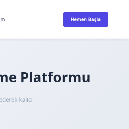
rim
Hemen Başla
nme Platformu
ederek kalıcı
!