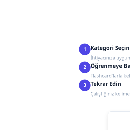
Kategori Seçin
1
İhtiyacınıza uygun
Öğrenmeye Ba
2
Flashcard'larla kel
Tekrar Edin
3
Çalıştığınız kelime