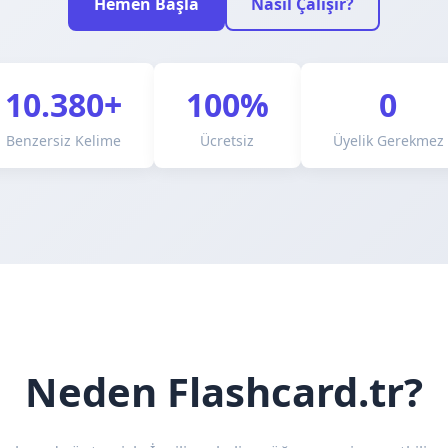
Hemen Başla
Nasıl Çalışır?
10.380+
100%
0
Benzersiz Kelime
Ücretsiz
Üyelik Gerekmez
Neden Flashcard.tr?