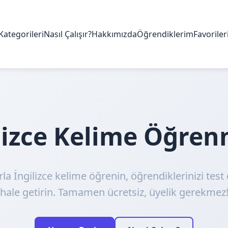
Kategorileri
Nasıl Çalışır?
Hakkımızda
Öğrendiklerim
Favorile
ilizce Kelime Öğre
rla İngilizce kelime öğrenin, öğrendiklerinizi test 
hale getirin. Tamamen ücretsiz, üyelik gerekmez