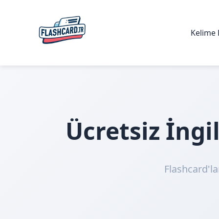
Kelime 
Ücretsiz İng
Flashcard'la