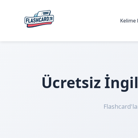
Kelime 
Ücretsiz İng
Flashcard'la