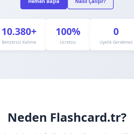
Hemen Başla
Nasıl Çalışır?
10.380+
100%
0
Benzersiz Kelime
Ücretsiz
Üyelik Gerekmez
Neden Flashcard.tr?