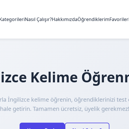
Kategorileri
Nasıl Çalışır?
Hakkımızda
Öğrendiklerim
Favorile
ilizce Kelime Öğre
rla İngilizce kelime öğrenin, öğrendiklerinizi test 
hale getirin. Tamamen ücretsiz, üyelik gerekmez