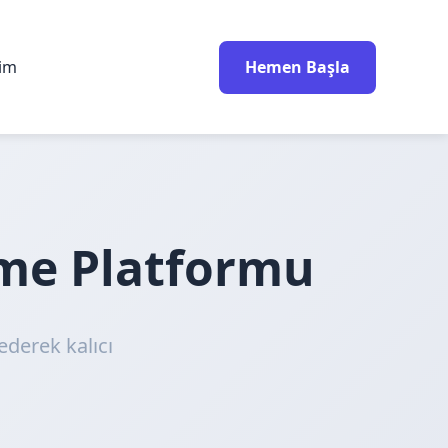
rim
Hemen Başla
nme Platformu
ederek kalıcı
!