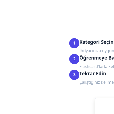
Kategori Seçin
1
İhtiyacınıza uygun
Öğrenmeye Ba
2
Flashcard'larla kel
Tekrar Edin
3
Çalıştığınız kelime