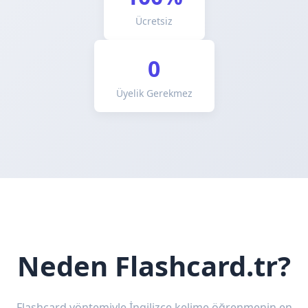
Ücretsiz
0
Üyelik Gerekmez
Neden Flashcard.tr?
Flashcard yöntemiyle İngilizce kelime öğrenmenin en