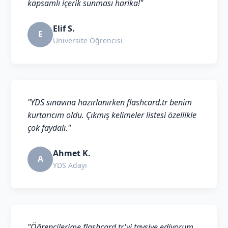
kapsamlı içerik sunması harika!"
Elif S.
E
Üniversite Öğrencisi
"YDS sınavına hazırlanırken flashcard.tr benim
kurtarıcım oldu. Çıkmış kelimeler listesi özellikle
çok faydalı."
Ahmet K.
A
YDS Adayı
"Öğrencilerime flashcard.tr'yi tavsiye ediyorum.