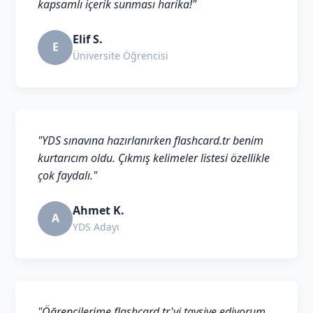
kapsamlı içerik sunması harika!"
Elif S.
E
Üniversite Öğrencisi
"YDS sınavına hazırlanırken flashcard.tr benim
kurtarıcım oldu. Çıkmış kelimeler listesi özellikle
çok faydalı."
Ahmet K.
A
YDS Adayı
"Öğrencilerime flashcard.tr'yi tavsiye ediyorum.