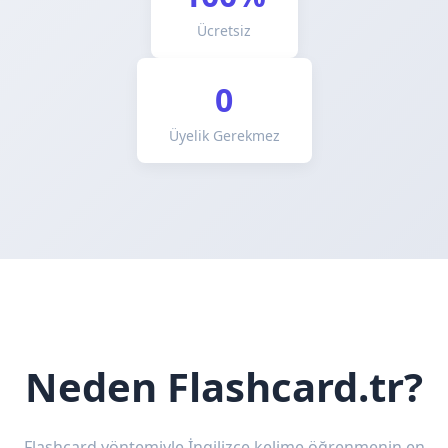
Ücretsiz
0
Üyelik Gerekmez
Neden Flashcard.tr?
Flashcard yöntemiyle İngilizce kelime öğrenmenin en